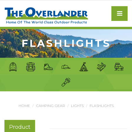
FLASHLIGHTS
HOME
CAMPING GEAR
LIGHTS
FLASHLIGHTS
Product