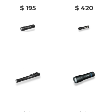
$ 195
$ 420