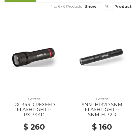
1 to 6 / 6 Products
Show
Product
Gentos
Gentos
RX-344D REXEED
SNM-H132D SNM
FLASHLIGHT --
FLASHLIGHT --
RX-344D
SNM-H132D
$ 260
$ 160