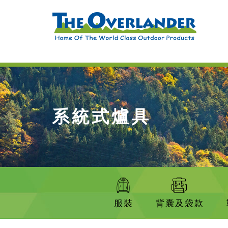
系統式爐具
服裝
背囊及袋款