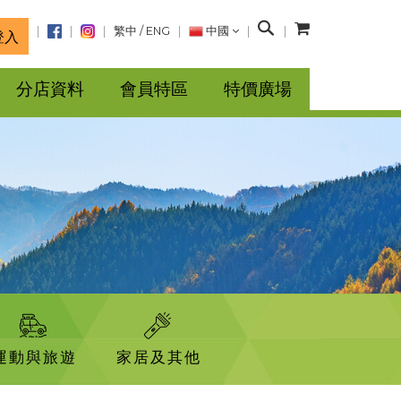
搜
繁中
/
ENG
中國
登入
尋
分店資料
會員特區
特價廣場
運動與旅遊
家居及其他