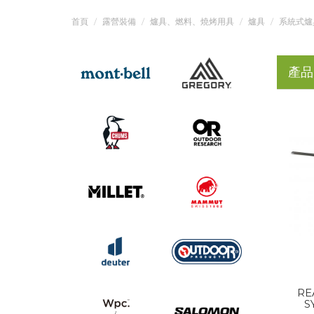
首頁
露營裝備
爐具、燃料、燒烤用具
爐具
系統式爐
產品
RE
S