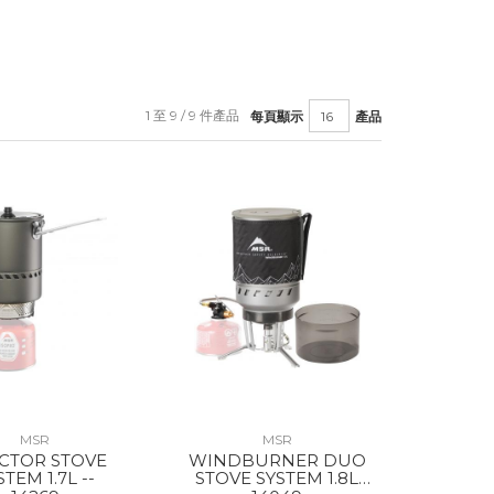
1 至 9 / 9 件產品
每頁顯示
產品
MSR
MSR
CTOR STOVE
WINDBURNER DUO
STEM 1.7L --
STOVE SYSTEM 1.8L