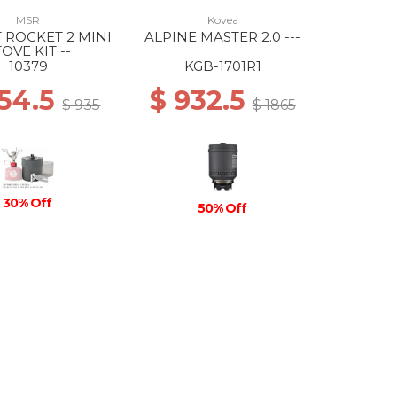
MSR
Kovea
 ROCKET 2 MINI
ALPINE MASTER 2.0 ---
OVE KIT --
10379
KGB-1701R1
654.5
$ 932.5
$ 935
$ 1865
30% Off
50% Off