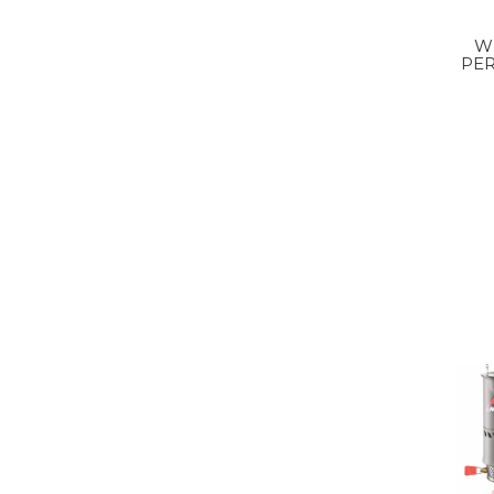
W
PE
SYS