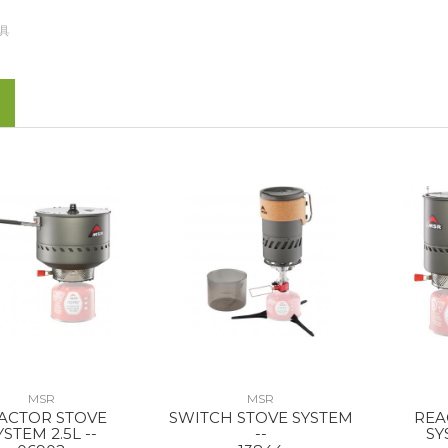
具
MSR
MSR
ACTOR STOVE
SWITCH STOVE SYSTEM
REA
YSTEM 2.5L --
--
SY