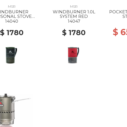
MSR
MSR
INDBURNER
WINDBURNER 1.0L
POCKET
RSONAL STOVE
SYSTEM RED
ST
TEM 1.0L BLACK
14040
14047
$ 
$ 1780
$ 1780