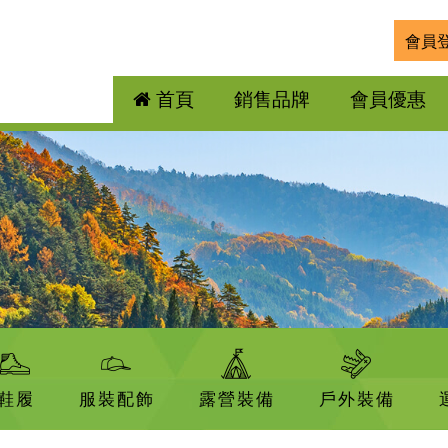
會員
首頁
銷售品牌
會員優惠
鞋履
服裝配飾
露營裝備
戶外裝備