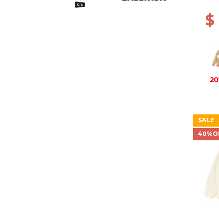
$
20
SALE
40%O