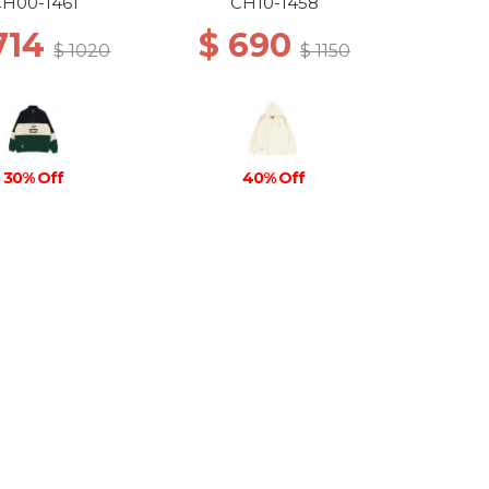
GREEN
CH00-1461
CH10-1458
714
$ 690
$ 1020
$ 1150
30% Off
40% Off