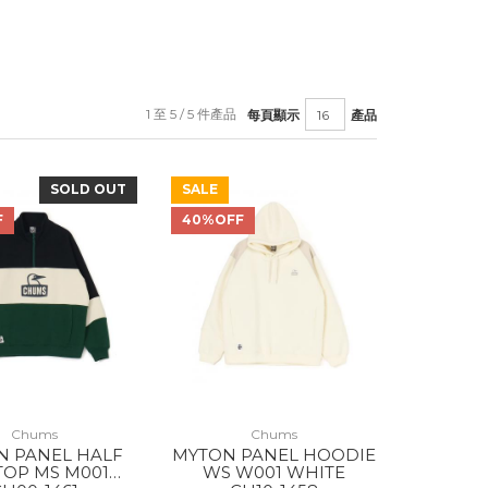
1 至 5 / 5 件產品
每頁顯示
產品
SOLD OUT
SALE
F
40%OFF
Chums
Chums
N PANEL HALF
MYTON PANEL HOODIE
 TOP MS M001
WS W001 WHITE