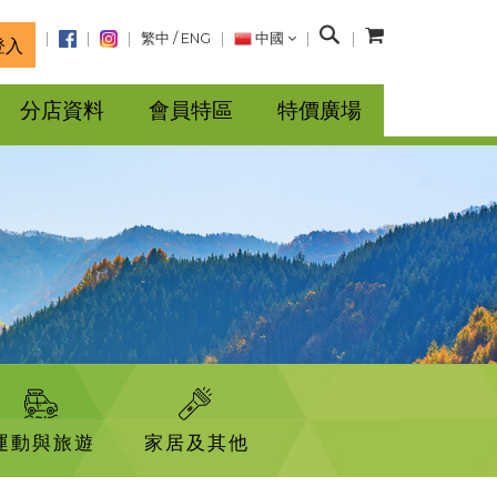
搜
繁中
/
ENG
中國
登入
尋
分店資料
會員特區
特價廣場
運動與旅遊
家居及其他