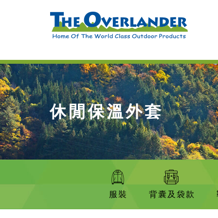
休閒保溫外套
服裝
背囊及袋款