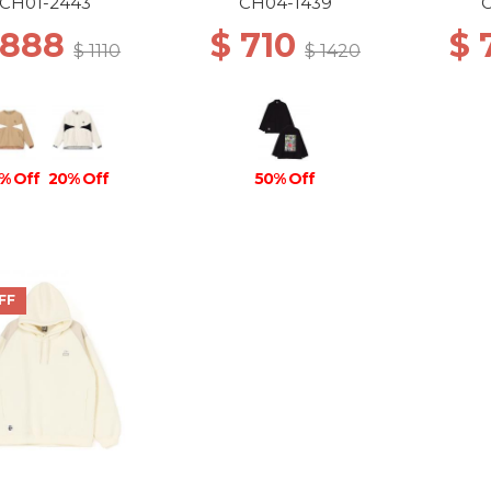
B001 BEIGE
MS K001 BLACK
CH01-2443
CH04-1439
 888
$ 710
$ 
$ 1110
$ 1420
% Off
20% Off
50% Off
FF