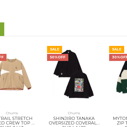
SALE
SALE
FF
50%OFF
30%OF
Chums
Chums
TRAIL STRETCH
SHINJIRO TANAKA
MYTO
D CREW TOP MS
OVERSIZED COVERALL
ZIP