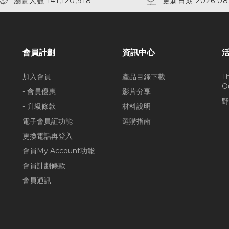
瀏覽人數 141,120,918
更新日期 2026.08
會員計劃
資訊中心
加入會員
產品目錄下載
T
O
- 會員優惠
影片分享
野
- 升級條款
材料說明
電子會員証功能
選購指南
更換電話再登入
會員My Account功能
會員計劃條款
會員通訊