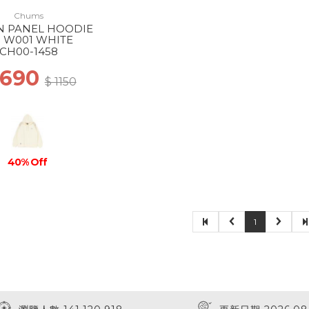
Chums
 PANEL HOODIE
 W001 WHITE
CH00-1458
 690
$ 1150
40% Off
1