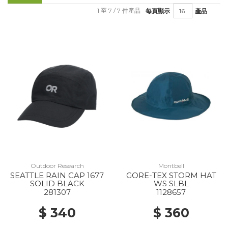
1 至 7 / 7 件產品
每頁顯示
產品
Outdoor Research
Montbell
SEATTLE RAIN CAP 1677
GORE-TEX STORM HAT
SOLID BLACK
WS SLBL
281307
1128657
$ 340
$ 360