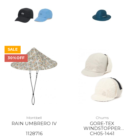
SALE
30%OFF
Montbell
Chums
RAIN UMBRERO IV
GORE-TEX
WINDSTOPPER
REVERSIBLE CAP G100
1128716
CH05-1441