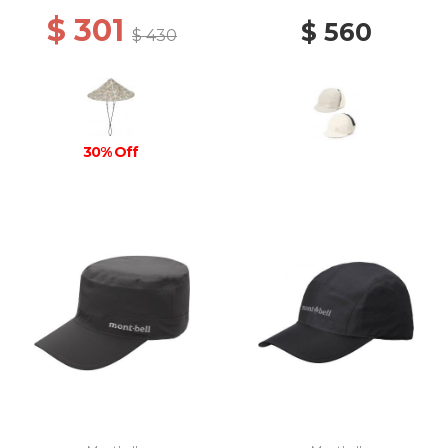
GREIGE/IVORY
$ 301
$ 560
$ 430
30% Off