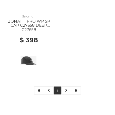
Salomon
BONATTI PRO WP 5P
CAP C27658 DEEP
BLACK
C27658
$ 398
1