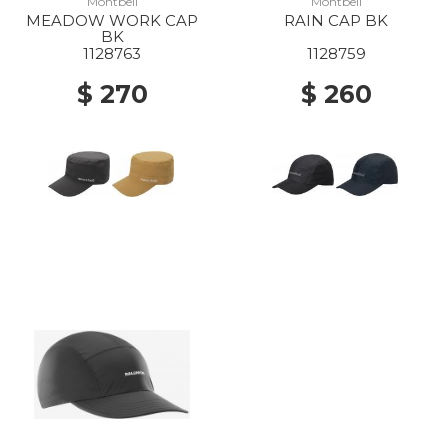
Montbell
Montbell
MEADOW WORK CAP
RAIN CAP BK
BK
1128763
1128759
$ 270
$ 260