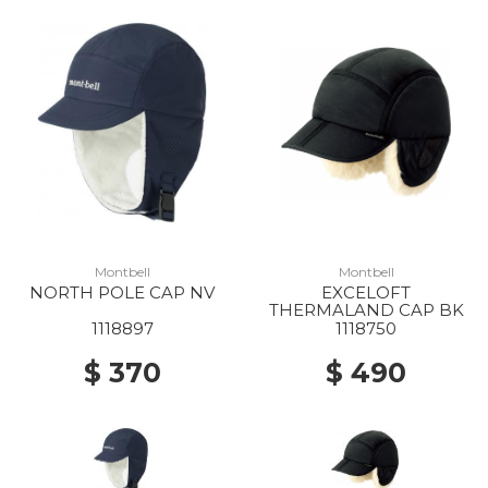
Montbell
Montbell
NORTH POLE CAP NV
EXCELOFT
THERMALAND CAP BK
1118897
1118750
$ 370
$ 490