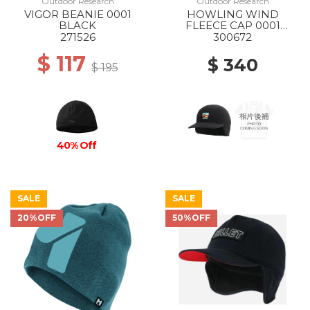
Outdoor Research
Outdoor Research
VIGOR BEANIE 0001
HOWLING WIND
BLACK
FLEECE CAP 0001
BLACK
271526
300672
$ 117
$ 340
$ 195
40% Off
SALE
SALE
20%OFF
50%OFF