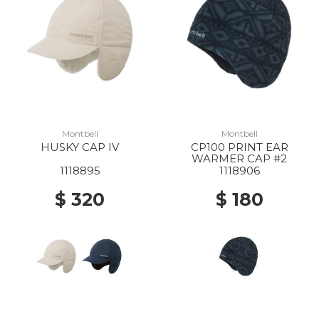
Montbell
Montbell
HUSKY CAP IV
CP100 PRINT EAR
WARMER CAP #2
1118895
1118906
$ 320
$ 180