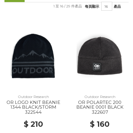
1 至 16 / 29 件產品
每頁顯示
產品
Outdoor Research
Outdoor Research
OR LOGO KNIT BEANIE
OR POLARTEC 200
1344 BLACK/STORM
BEANIE 0001 BLACK
322544
322607
$ 210
$ 160