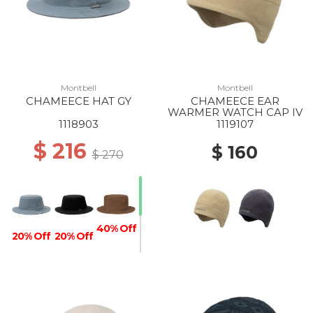
Montbell
Montbell
CHAMEECE HAT GY
CHAMEECE EAR
WARMER WATCH CAP IV
1118903
1119107
$ 216
$ 160
$ 270
40% Off
20% Off
20% Off
40% Off