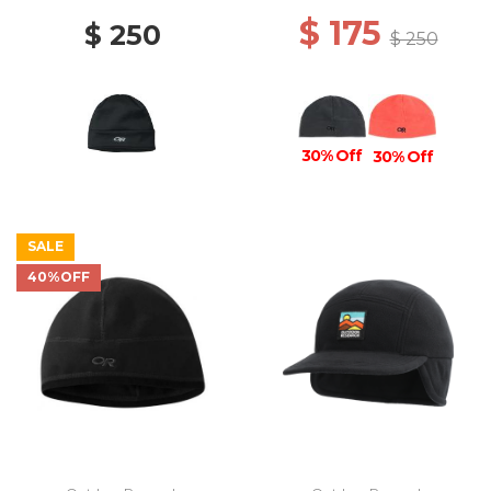
$ 175
$ 250
$ 250
30% Off
30% Off
SALE
40%OFF