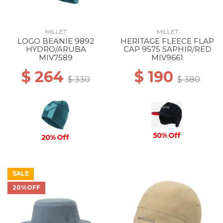
MILLET
MILLET
LOGO BEANIE 9892
HERITAGE FLEECE FLAP
HYDRO/ARUBA
CAP 9575 SAPHIR/RED
MIV7589
MIV9661
$ 264
$ 190
$ 330
$ 380
50% Off
20% Off
SALE
20%OFF