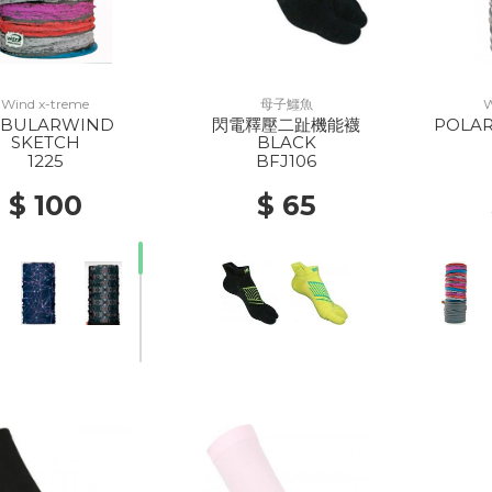
Wind x-treme
母子鱷魚
W
UBULARWIND
閃電釋壓二趾機能襪
POLA
SKETCH
BLACK
1225
BFJ106
$ 100
$ 65