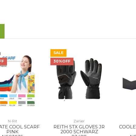
SALE
FF
30%OFF
N-Rit
Zanier
ATE COOL SCARF
REITH STX GLOVES JR
COOLE
PINK
2000 SCHWARZ