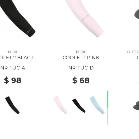
N-Rit
N-Rit
OUTD
OLET 2 BLACK
COOLET 1 PINK
NR-TUC-A
NR-TUC-D
$ 98
$ 68