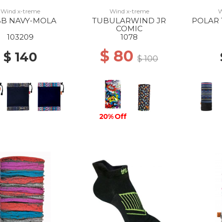
Wind x-treme
Wind x-treme
W
B NAVY-MOLA
TUBULARWIND JR
POLAR
COMIC
103209
1078
$ 80
$ 140
$ 100
20% Off