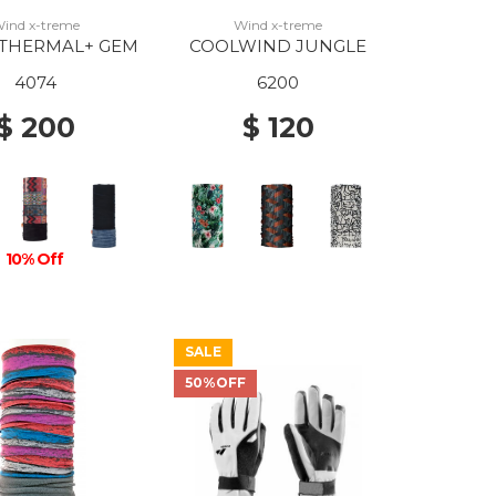
ind x-treme
Wind x-treme
 THERMAL+ GEM
COOLWIND JUNGLE
4074
6200
$ 200
$ 120
10% Off
SALE
50%OFF