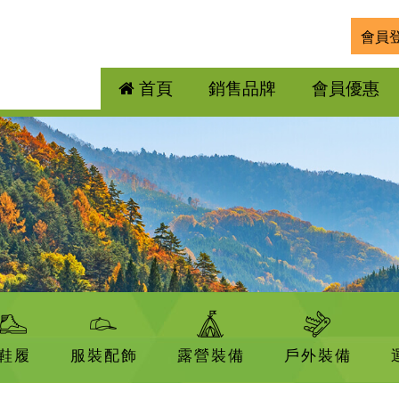
會員
首頁
銷售品牌
會員優惠
鞋履
服裝配飾
露營裝備
戶外裝備