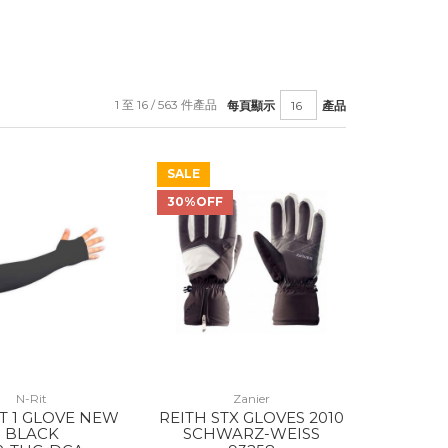
1 至 16 / 563 件產品
每頁顯示
產品
SALE
30%OFF
N-Rit
Zanier
T 1 GLOVE NEW
REITH STX GLOVES 2010
BLACK
SCHWARZ-WEISS