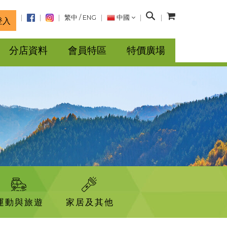
搜
繁中
/
ENG
中國
登入
尋
分店資料
會員特區
特價廣場
運動與旅遊
家居及其他