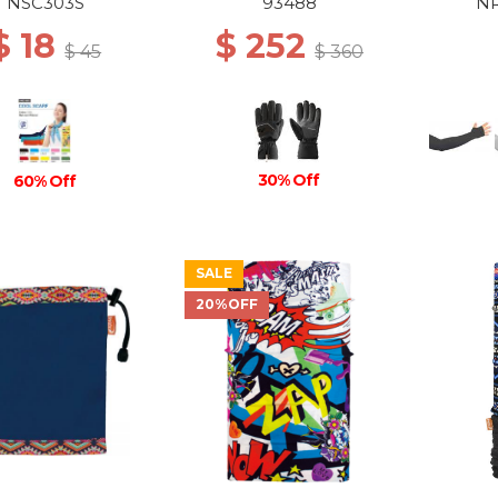
NSC303S
93488
N
$ 18
$ 252
$ 45
$ 360
30% Off
60% Off
SALE
20%OFF