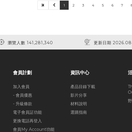
1
2
3
4
5
6
7
瀏覽人數 141,281,340
更新日期 2026.08
會員計劃
資訊中心
加入會員
產品目錄下載
T
O
- 會員優惠
影片分享
野
- 升級條款
材料說明
電子會員証功能
選購指南
更換電話再登入
會員My Account功能