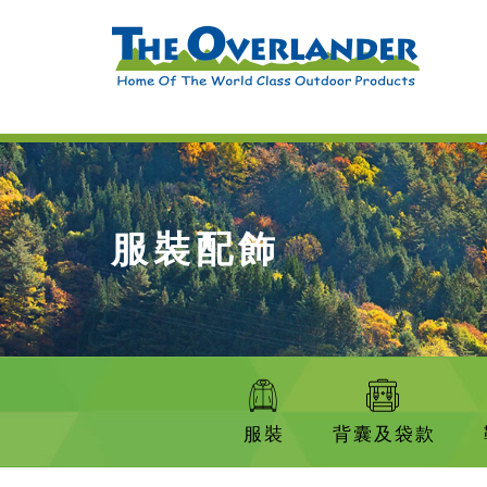
服裝配飾
服裝
背囊及袋款