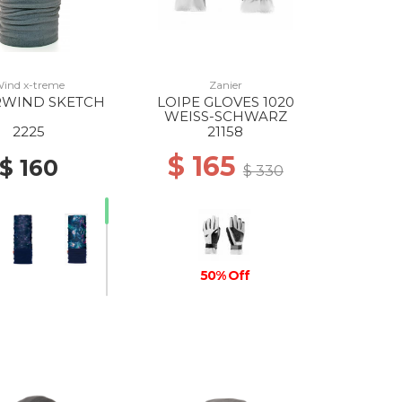
ind x-treme
Zanier
RWIND SKETCH
LOIPE GLOVES 1020
WEISS-SCHWARZ
2225
21158
$ 165
$ 160
$ 330
50% Off
20% Off