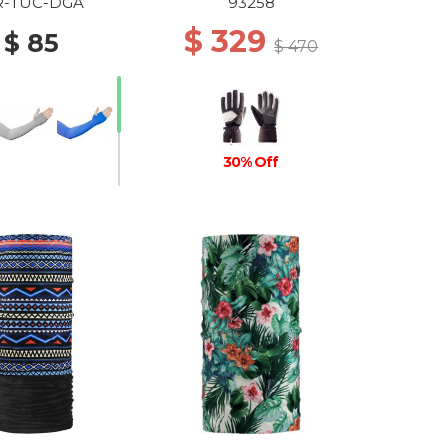
R-TUC-DGA
93258
$ 329
$ 85
$ 470
30% Off