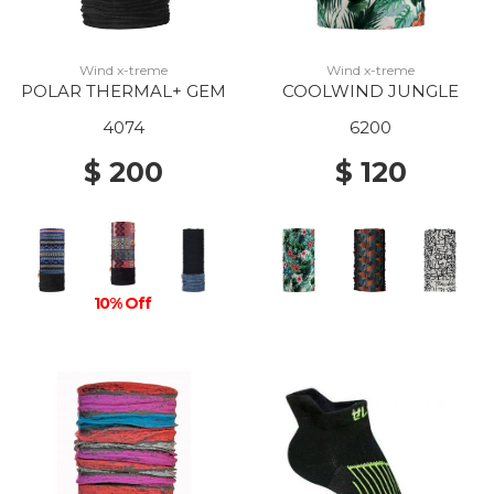
Wind x-treme
Wind x-treme
POLAR THERMAL+ GEM
COOLWIND JUNGLE
4074
6200
$ 200
$ 120
10% Off