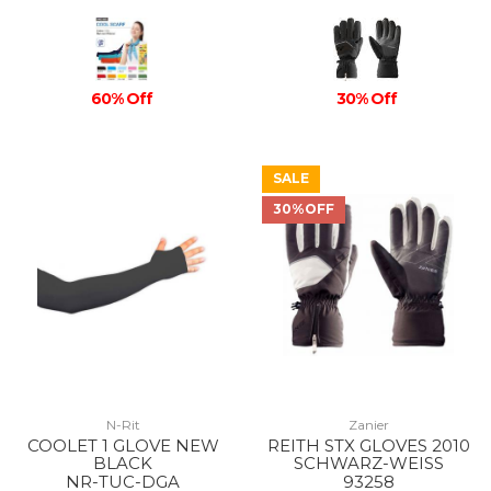
60% Off
30% Off
SALE
30%OFF
N-Rit
Zanier
COOLET 1 GLOVE NEW
REITH STX GLOVES 2010
BLACK
SCHWARZ-WEISS
NR-TUC-DGA
93258