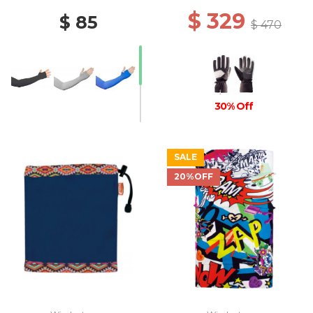
$ 329
$ 85
$ 470
30% Off
SALE
20%OFF