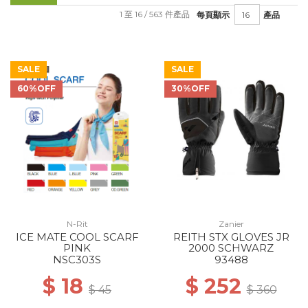
1 至 16 / 563 件產品
每頁顯示
產品
SALE
SALE
60%OFF
30%OFF
N-Rit
Zanier
ICE MATE COOL SCARF
REITH STX GLOVES JR
PINK
2000 SCHWARZ
NSC303S
93488
$ 18
$ 252
$ 45
$ 360