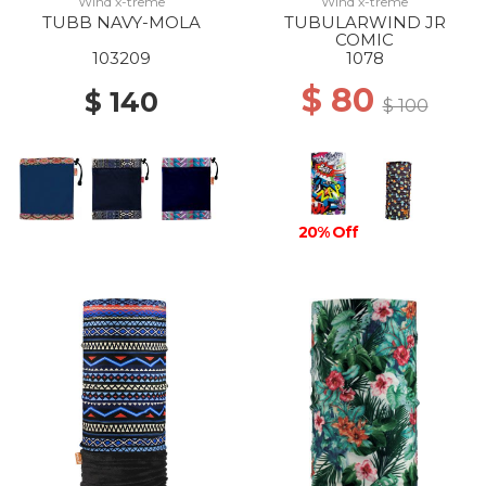
Wind x-treme
Wind x-treme
TUBB NAVY-MOLA
TUBULARWIND JR
COMIC
103209
1078
$ 80
$ 140
$ 100
20% Off