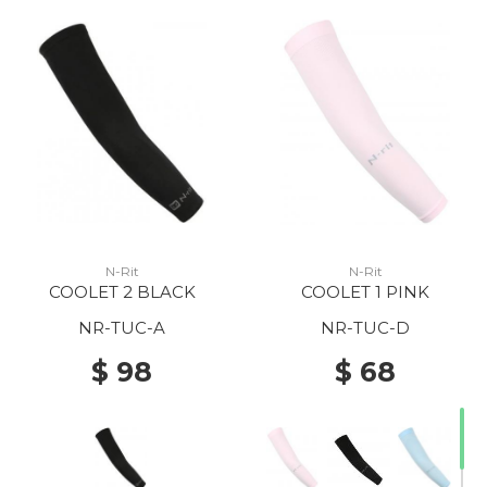
20% Off
N-Rit
N-Rit
COOLET 2 BLACK
COOLET 1 PINK
NR-TUC-A
NR-TUC-D
$ 98
$ 68