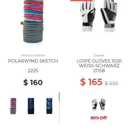
Wind x-treme
Zanier
POLARWIND SKETCH
LOIPE GLOVES 1020
WEISS-SCHWARZ
2225
21158
$ 165
$ 160
$ 330
50% Off