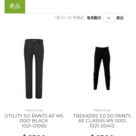
產品
1 至 10 / 10 件產品
每頁顯示
產品
Mammut
Mammut
UTILITY SO PANTS AF MS
TREKKERS 3.0 SO PANTS
0001 BLACK
AF CLASSIS MS 0001
BLACK
1021-01090
1021-00413