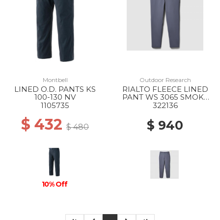
Montbell
Outdoor Research
LINED O.D. PANTS KS
RIALTO FLEECE LINED
100-130 NV
PANT WS 3065 SMOKY
QUARTZ
1105735
322136
$ 432
$ 940
$ 480
10% Off