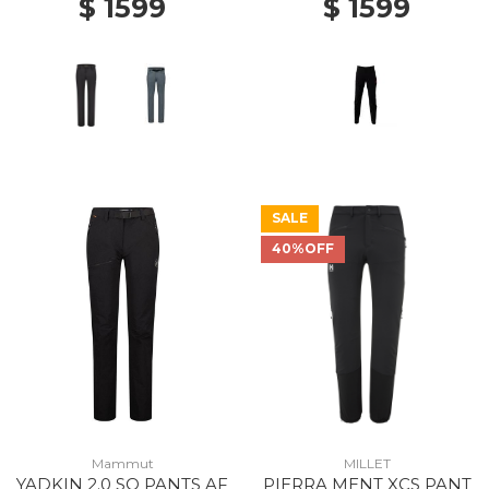
$ 1599
$ 1599
SALE
40%OFF
Mammut
MILLET
YADKIN 2.0 SO PANTS AF
PIERRA MENT XCS PANT