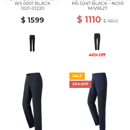
WS 0001 BLACK
MS 0247 BLACK - NOIR
1021-01220
MIV9527
$ 1110
$ 1599
$ 1850
40% Off
SALE
20%OFF