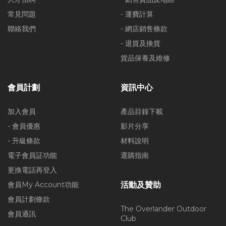
常見問題
- 運費計算
聯絡我們
- 網店銷售條款
- 退貨及換貨
貨品保養及維修
會員計劃
資訊中心
加入會員
產品目錄下載
- 會員優惠
影片分享
- 升級條款
材料說明
電子會員証功能
選購指南
更換電話再登入
會員My Account功能
活動及贊助
會員計劃條款
The Overlander Outdoor
會員通訊
Club