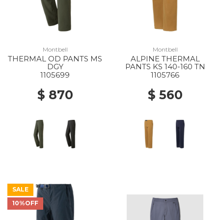
Montbell
Montbell
THERMAL OD PANTS MS
ALPINE THERMAL
DGY
PANTS KS 140-160 TN
1105699
1105766
$ 870
$ 560
SALE
10%OFF