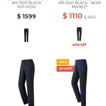
WS 0001 BLACK
MS 0247 BLACK - NOIR
1021-01220
MIV9527
$ 1110
$ 1599
$ 1850
40% Off
SALE
20%OFF