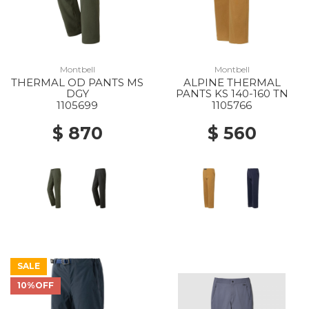
Montbell
Montbell
THERMAL OD PANTS MS
ALPINE THERMAL
DGY
PANTS KS 140-160 TN
1105699
1105766
$ 870
$ 560
SALE
10%OFF