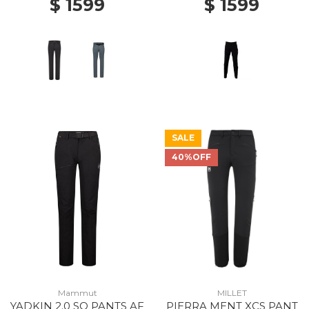
$ 1599
$ 1599
SALE
40%OFF
Mammut
MILLET
YADKIN 2.0 SO PANTS AF
PIERRA MENT XCS PANT