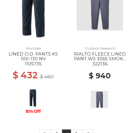
Montbell
Outdoor Research
LINED O.D. PANTS KS
RIALTO FLEECE LINED
100-130 NV
PANT WS 3065 SMOKY
QUARTZ
1105735
322136
$ 432
$ 940
$ 480
10% Off