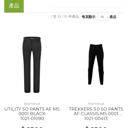
產品
1 至 10 / 10 件產品
每頁顯示
產品
Mammut
Mammut
UTILITY SO PANTS AF MS
TREKKERS 3.0 SO PANTS
0001 BLACK
AF CLASSIS MS 0001
BLACK
1021-01090
1021-00413