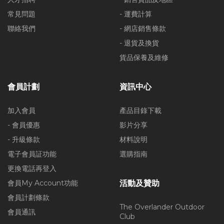
常見問題
- 運費計算
聯絡我們
- 網店銷售條款
- 退貨及換貨
貨品保養及維修
會員計劃
資訊中心
加入會員
產品目錄下載
- 會員優惠
影片分享
- 升級條款
材料說明
電子會員証功能
選購指南
更換電話再登入
會員My Account功能
活動及贊助
會員計劃條款
The Overlander Outdoor
會員通訊
Club