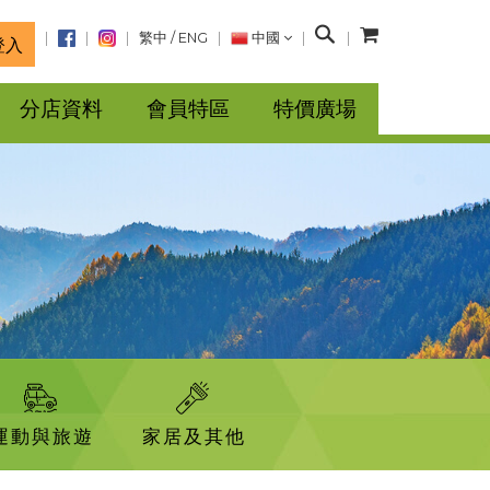
搜
繁中
/
ENG
中國
登入
尋
分店資料
會員特區
特價廣場
運動與旅遊
家居及其他