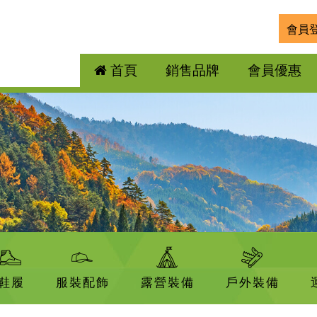
會員
首頁
銷售品牌
會員優惠
鞋履
服裝配飾
露營裝備
戶外裝備