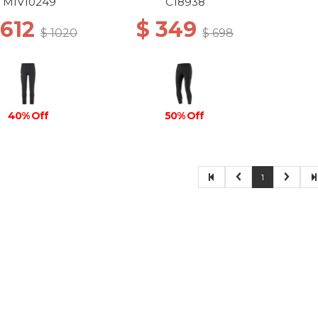
BLACK
MIV10249
C18938
 612
$ 349
$ 1020
$ 698
40% Off
50% Off
1