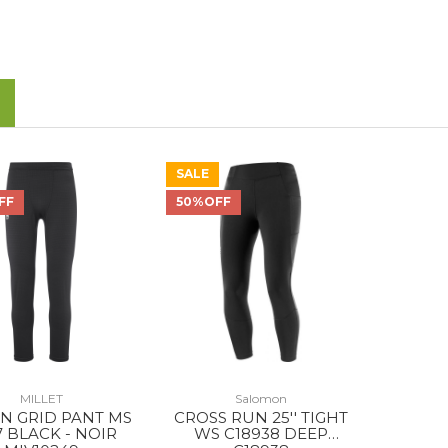
SALE
FF
50%OFF
MILLET
Salomon
N GRID PANT MS
CROSS RUN 25'' TIGHT
7 BLACK - NOIR
WS C18938 DEEP