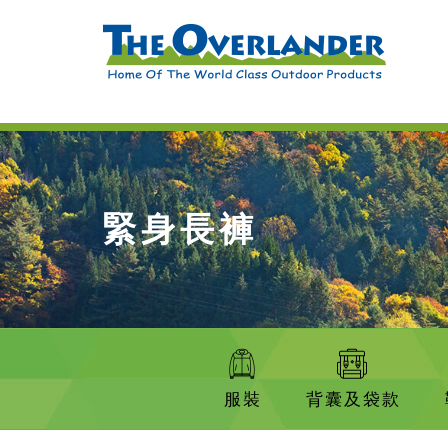
緊身長褲
服裝
背囊及袋款