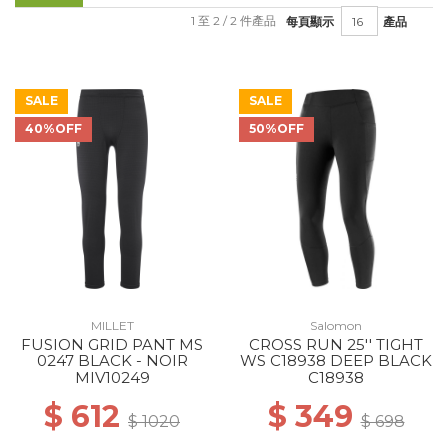
1 至 2 / 2 件產品
每頁顯示
產品
SALE
SALE
40%OFF
50%OFF
MILLET
Salomon
FUSION GRID PANT MS
CROSS RUN 25'' TIGHT
0247 BLACK - NOIR
WS C18938 DEEP BLACK
MIV10249
C18938
$ 612
$ 349
$ 1020
$ 698