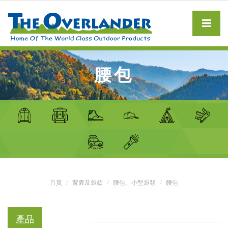
腰包
首頁
背囊及袋款
腰包、小型袋類
腰包
產品