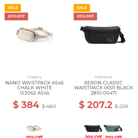
SALE
SALE
20%OFF
20%OFF
Gregory
Mammut
NANO WAISTPACK A545
XERON CLASSIC
CHALK WHITE
WAISTPACK 0001 BLACK
153062-A545
2810-00471
$ 384
$ 207.2
$ 480
$ 259
20% Off
20% Off
20% Off