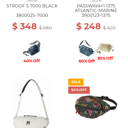
Deuter
Deuter
STROOF 5 7000 BLACK
PASSWAY4+1 1375
ATLANTIC-MARINE
3800025-7000
3900123-1375
$ 348
$ 248
$ 580
$ 620
30% Off
40% Off
60% Off
SALE
50%OFF