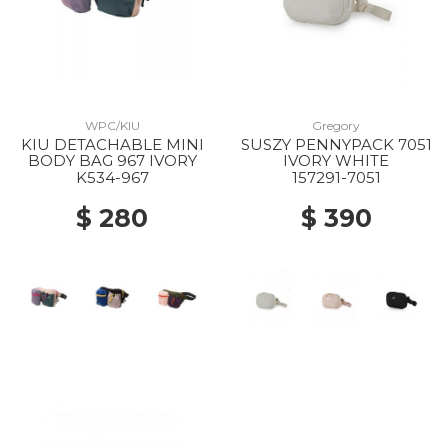
WPC/KIU
Gregory
KIU DETACHABLE MINI
SUSZY PENNYPACK 7051
BODY BAG 967 IVORY
IVORY WHITE
K534-967
157291-7051
$ 280
$ 390