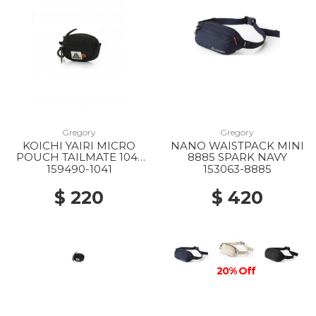
Gregory
Gregory
KOICHI YAIRI MICRO
NANO WAISTPACK MINI
POUCH TAILMATE 1041
8885 SPARK NAVY
BLACK
159490-1041
153063-8885
$ 220
$ 420
20% Off