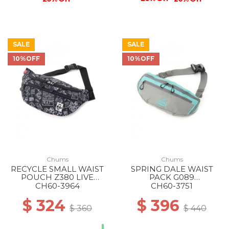
SALE
SALE
10%OFF
10%OFF
Chums
Chums
RECYCLE SMALL WAIST
SPRING DALE WAIST
POUCH Z380 LIVE
PACK G089
HOUSE
GRAY/TURQUOISE
CH60-3964
CH60-3751
$ 324
$ 396
$ 360
$ 440