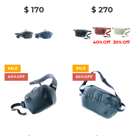
$ 170
$ 270
40% Off
30% Off
SALE
SALE
40%OFF
60%OFF