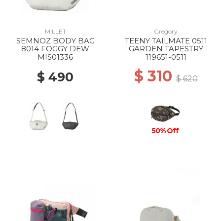
MILLET
Gregory
SEMNOZ BODY BAG
TEENY TAILMATE 0511
8014 FOGGY DEW
GARDEN TAPESTRY
MIS01336
119651-0511
$ 310
$ 490
$ 620
50% Off