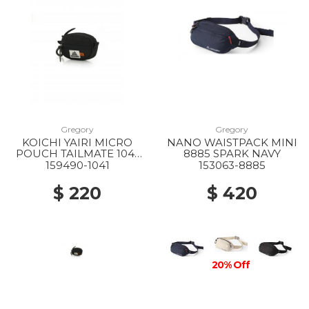
Gregory
Gregory
KOICHI YAIRI MICRO
NANO WAISTPACK MINI
POUCH TAILMATE 1041
8885 SPARK NAVY
BLACK
159490-1041
153063-8885
$ 220
$ 420
20% Off