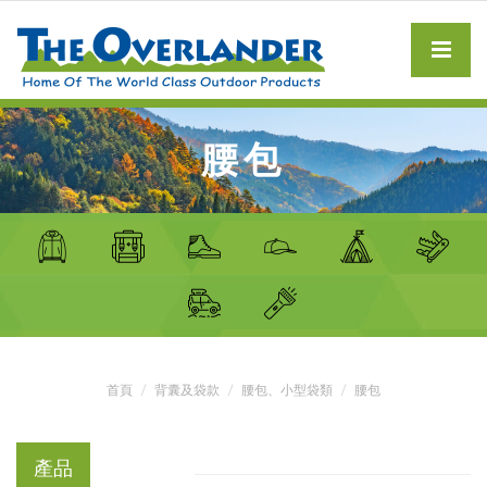
腰包
首頁
背囊及袋款
腰包、小型袋類
腰包
產品