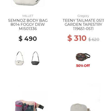
MILLET
Gregory
SEMNOZ BODY BAG
TEENY TAILMATE 0511
8014 FOGGY DEW
GARDEN TAPESTRY
MIS01336
119651-0511
$ 310
$ 490
$ 620
50% Off