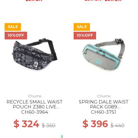
SALE
SALE
10%OFF
10%OFF
Chums
Chums
RECYCLE SMALL WAIST
SPRING DALE WAIST
POUCH Z380 LIVE
PACK G089
HOUSE
GRAY/TURQUOISE
CH60-3964
CH60-3751
$ 324
$ 396
$ 360
$ 440