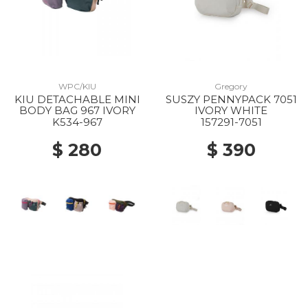
WPC/KIU
Gregory
KIU DETACHABLE MINI
SUSZY PENNYPACK 7051
BODY BAG 967 IVORY
IVORY WHITE
K534-967
157291-7051
$ 280
$ 390