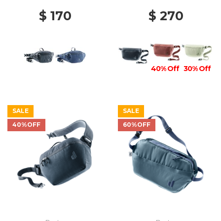
$ 170
$ 270
40% Off
30% Off
SALE
SALE
40%OFF
60%OFF