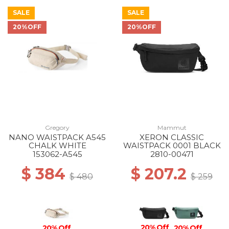
SALE
SALE
20%OFF
20%OFF
Gregory
Mammut
NANO WAISTPACK A545
XERON CLASSIC
CHALK WHITE
WAISTPACK 0001 BLACK
153062-A545
2810-00471
$ 384
$ 207.2
$ 480
$ 259
20% Off
20% Off
20% Off