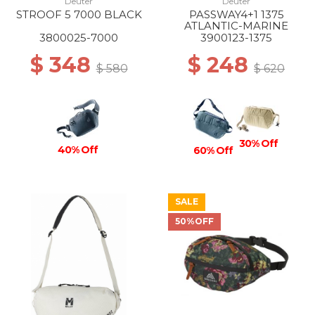
Deuter
Deuter
STROOF 5 7000 BLACK
PASSWAY4+1 1375
ATLANTIC-MARINE
3800025-7000
3900123-1375
$ 348
$ 248
$ 580
$ 620
30% Off
40% Off
60% Off
SALE
50%OFF