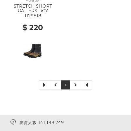
Montbell
STRETCH SHORT
GAITERS DGY
1129818
$ 220
1
瀏覽人數 141,199,749