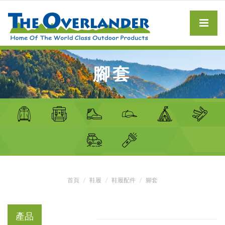
腳套
首頁
鞋履
鞋履配件
腳套
產品