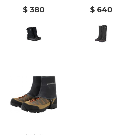
$ 380
$ 640