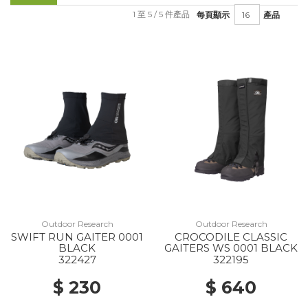
1 至 5 / 5 件產品
每頁顯示
產品
Outdoor Research
Outdoor Research
SWIFT RUN GAITER 0001
CROCODILE CLASSIC
BLACK
GAITERS WS 0001 BLACK
322427
322195
$ 230
$ 640