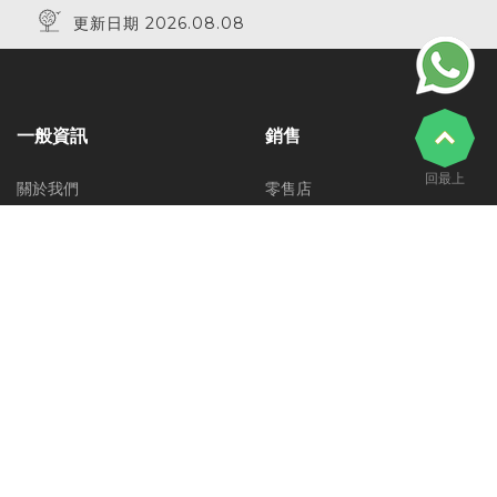
更新日期 2026.08.08
一般資訊
銷售
回最上
關於我們
零售店
- 經營理念
- 分店資料
使用條款
- 零售店銷售條款
私隱政策
網上店
人才招聘
- 銷售貨品及地區
常見問題
- 運費計算
聯絡我們
- 網店銷售條款
- 退貨及換貨
貨品保養及維修