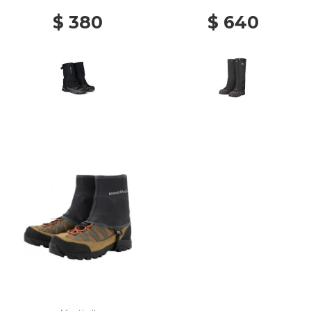
$ 380
$ 640