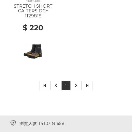
Montbell
STRETCH SHORT
GAITERS DGY
1129818
$ 220
1
瀏覽人數 141,018,658