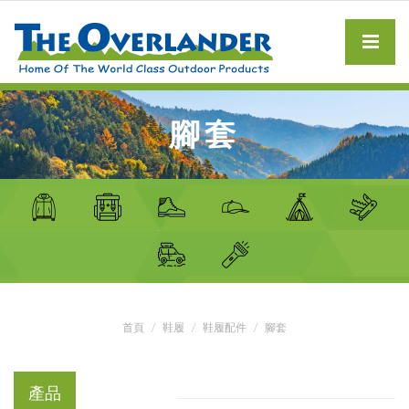
腳套
首頁
鞋履
鞋履配件
腳套
產品