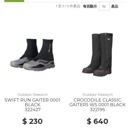
1 至 5 / 5 件產品
每頁顯示
產品
Outdoor Research
Outdoor Research
SWIFT RUN GAITER 0001
CROCODILE CLASSIC
BLACK
GAITERS WS 0001 BLACK
322427
322195
$ 230
$ 640