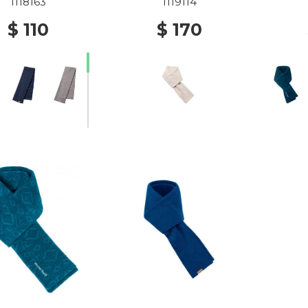
1118163
1119114
$ 110
$ 170