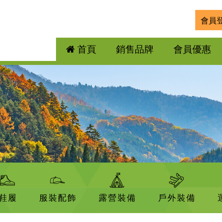
會員
首頁
銷售品牌
會員優惠
鞋履
服裝配飾
露營裝備
戶外裝備