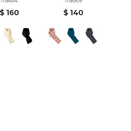
1118644
1118909
$ 160
$ 140