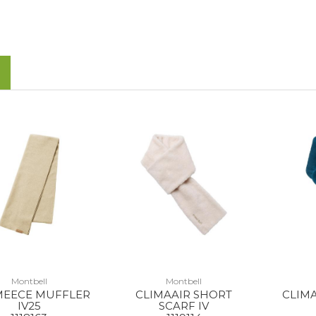
Montbell
Montbell
EECE MUFFLER
CLIMAAIR SHORT
CLIM
IV25
SCARF IV