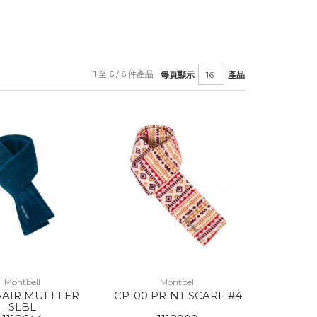
1 至 6 / 6 件產品
每頁顯示
產品
Montbell
Montbell
AAIR MUFFLER
CP100 PRINT SCARF #4
SLBL