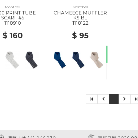
Montbell
Montbell
00 PRINT TUBE
CHAMEECE MUFFLER
SCARF #5
KS BL
1118910
1118122
$ 160
$ 95
1
30% Off