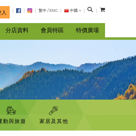
搜
繁中
/
ENG
中國
登入
尋
分店資料
會員特區
特價廣場
運動與旅遊
家居及其他