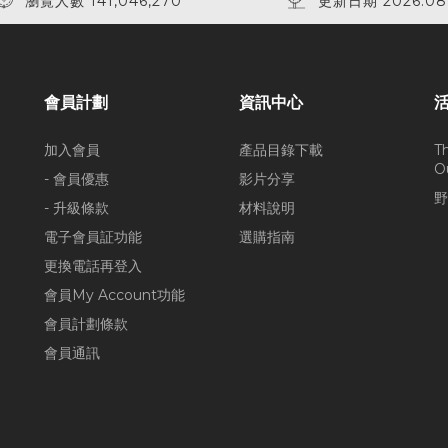
瀏覽人數 141,046,270
更新日期 2026.08
會員計劃
資訊中心
加入會員
產品目錄下載
T
O
- 會員優惠
影片分享
野
- 升級條款
材料說明
電子會員証功能
選購指南
更換電話再登入
會員My Account功能
會員計劃條款
會員通訊