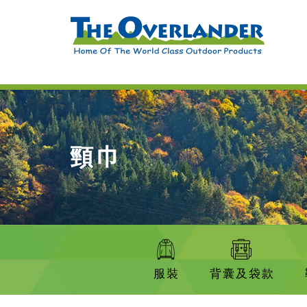
頸巾
服裝
背囊及袋款