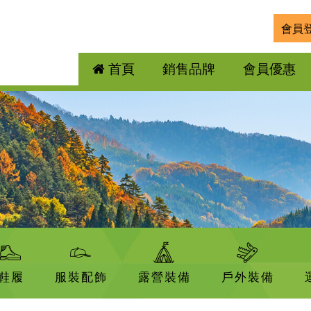
會員
首頁
銷售品牌
會員優惠
鞋履
服裝配飾
露營裝備
戶外裝備