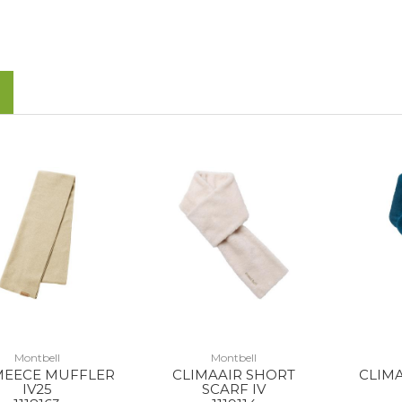
Montbell
Montbell
EECE MUFFLER
CLIMAAIR SHORT
CLIM
IV25
SCARF IV