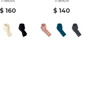
1118644
1118909
$ 160
$ 140