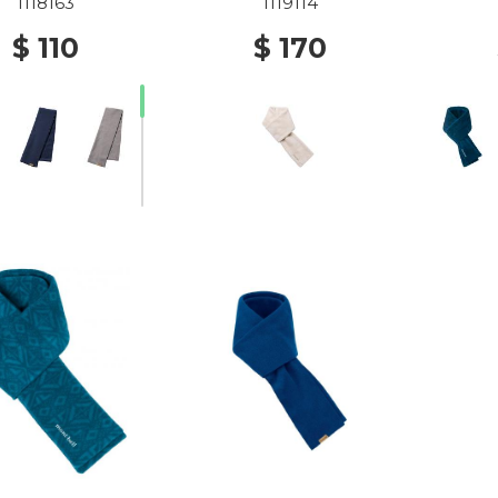
1118163
1119114
$ 110
$ 170