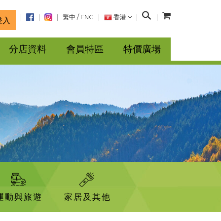
搜
繁中
/
ENG
香港
登入
尋
分店資料
會員特區
特價廣場
運動與旅遊
家居及其他