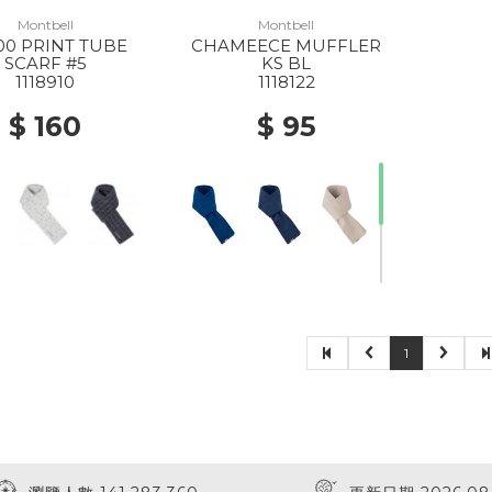
Montbell
Montbell
00 PRINT TUBE
CHAMEECE MUFFLER
SCARF #5
KS BL
1118910
1118122
$ 160
$ 95
1
30% Off