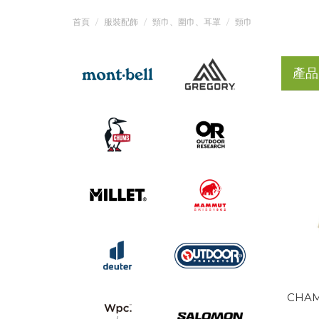
首頁
服裝配飾
頸巾、圍巾、耳罩
頸巾
產品
CHAM