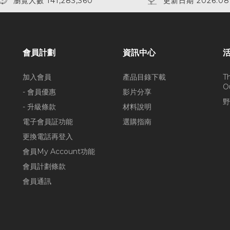
瀏覽人數 141,283,360
更新日期 2026.08
會員計劃
資訊中心
加入會員
產品目錄下載
T
O
- 會員優惠
影片分享
野
- 升級條款
材料說明
電子會員証功能
選購指南
更換電話再登入
會員My Account功能
會員計劃條款
會員通訊