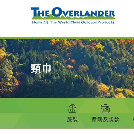
頸巾
服裝
背囊及袋款