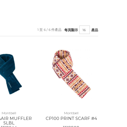
1 至 6 / 6 件產品
每頁顯示
產品
Montbell
Montbell
AAIR MUFFLER
CP100 PRINT SCARF #4
SLBL