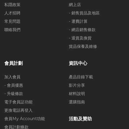
私隱政策
網上店
人才招聘
- 銷售貨品及地區
常見問題
- 運費計算
聯絡我們
- 網店銷售條款
- 退貨及換貨
貨品保養及維修
會員計劃
資訊中心
加入會員
產品目錄下載
- 會員優惠
影片分享
- 升級條款
材料說明
電子會員証功能
選購指南
更換電話再登入
會員My Account功能
活動及贊助
會員計劃條款