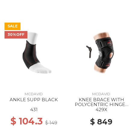
SALE
30%OFF
MCDAVID
MCDAVID
ANKLE SUPP BLACK
KNEE BRACE WITH
POLYCENTRIC HINGES
AND CROSS STRAPS
431
429X
BLACK
$ 104.3
$ 849
$ 149