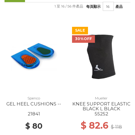
1 至 16 / 56 件產品
每頁顯示
產品
SALE
30%OFF
Spenco
Mueller
GEL HEEL CUSHIONS --
KNEE SUPPORT ELASTIC
BLACK L BLACK
21841
55252
$ 82.6
$ 80
$ 118