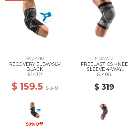
MCDAVID
MCDAVID
RECOVERY ELBW/SLV
FREELASTICS KNEE
BLACK
SLEEVE 4-WAY
SEAMLESS ELASTIC
5143R
5140R
BLACK
$ 159.5
$ 319
$ 319
50% Off