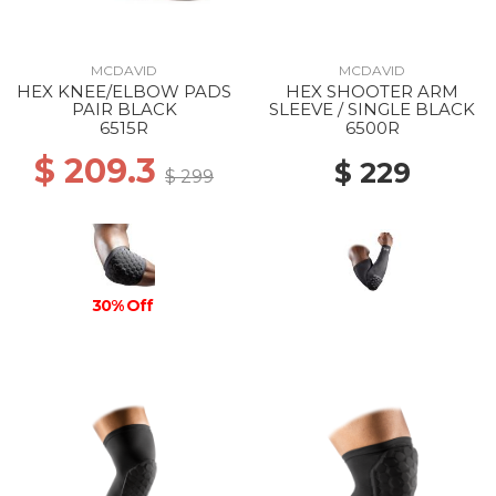
MCDAVID
MCDAVID
HEX KNEE/ELBOW PADS
HEX SHOOTER ARM
PAIR BLACK
SLEEVE / SINGLE BLACK
6515R
6500R
$ 209.3
$ 229
$ 299
30% Off