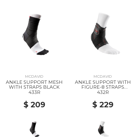
MCDAVID
MCDAVID
ANKLE SUPPORT MESH
ANKLE SUPPORT WITH
WITH STRAPS BLACK
FIGURE-8 STRAPS
BLACK
433R
432R
$ 209
$ 229