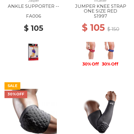
Jasper
Mueller
ANKLE SUPPORTER --
JUMPER KNEE STRAP
ONE SIZE RED
FA006
51997
$ 105
$ 105
$ 150
30% Off
30% Off
SALE
30%OFF