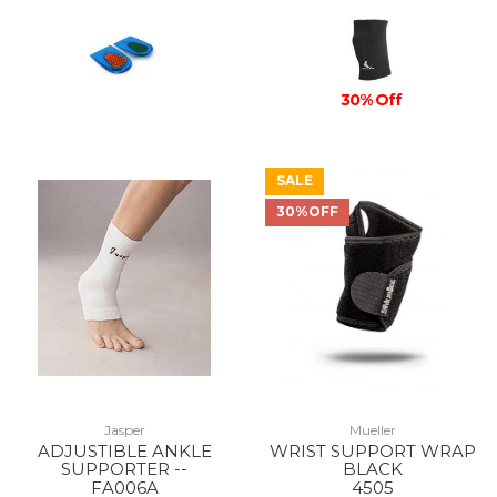
30% Off
SALE
30%OFF
Jasper
Mueller
ADJUSTIBLE ANKLE
WRIST SUPPORT WRAP
SUPPORTER --
BLACK
FA006A
4505