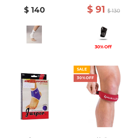
$ 91
$ 140
$ 130
30% Off
SALE
30%OFF