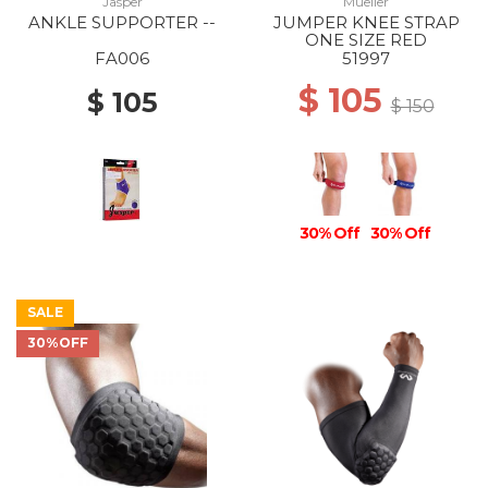
Jasper
Mueller
ANKLE SUPPORTER --
JUMPER KNEE STRAP
ONE SIZE RED
FA006
51997
$ 105
$ 105
$ 150
30% Off
30% Off
SALE
30%OFF