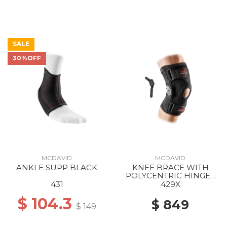
SALE
30%OFF
MCDAVID
MCDAVID
ANKLE SUPP BLACK
KNEE BRACE WITH
POLYCENTRIC HINGES
AND CROSS STRAPS
431
429X
BLACK
$ 104.3
$ 849
$ 149