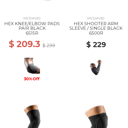
MCDAVID
MCDAVID
HEX KNEE/ELBOW PADS
HEX SHOOTER ARM
PAIR BLACK
SLEEVE / SINGLE BLACK
6515R
6500R
$ 209.3
$ 229
$ 299
30% Off