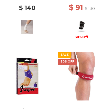
$ 91
$ 140
$ 130
30% Off
SALE
30%OFF