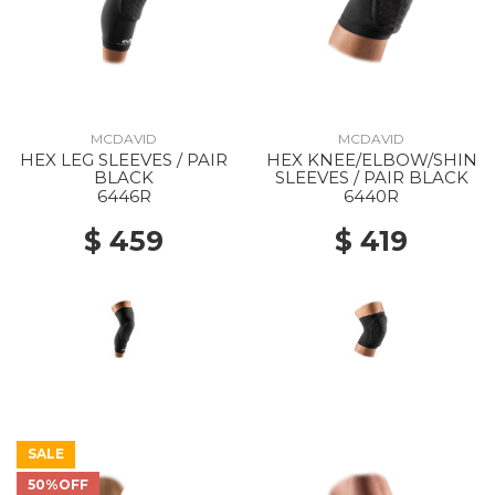
MCDAVID
MCDAVID
HEX LEG SLEEVES / PAIR
HEX KNEE/ELBOW/SHIN
BLACK
SLEEVES / PAIR BLACK
6446R
6440R
$ 459
$ 419
SALE
50%OFF