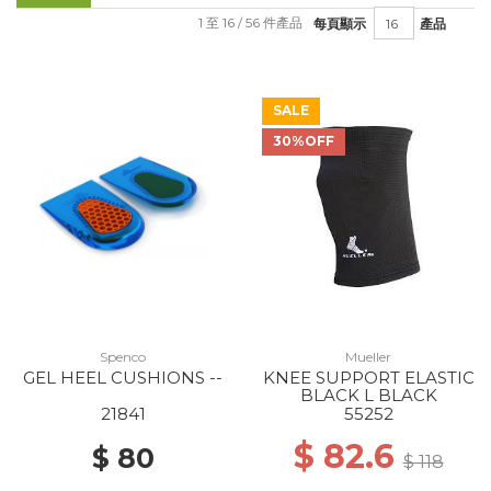
1 至 16 / 56 件產品
每頁顯示
產品
SALE
30%OFF
Spenco
Mueller
GEL HEEL CUSHIONS --
KNEE SUPPORT ELASTIC
BLACK L BLACK
21841
55252
$ 82.6
$ 80
$ 118