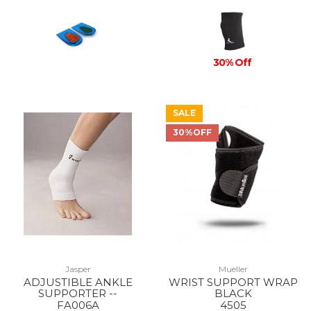
30% Off
SALE
30%OFF
Jasper
Mueller
ADJUSTIBLE ANKLE
WRIST SUPPORT WRAP
SUPPORTER --
BLACK
FA006A
4505