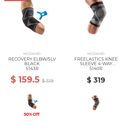
MCDAVID
MCDAVID
RECOVERY ELBW/SLV
FREELASTICS KNEE
BLACK
SLEEVE 4-WAY
SEAMLESS ELASTIC
5143R
5140R
BLACK
$ 159.5
$ 319
$ 319
50% Off