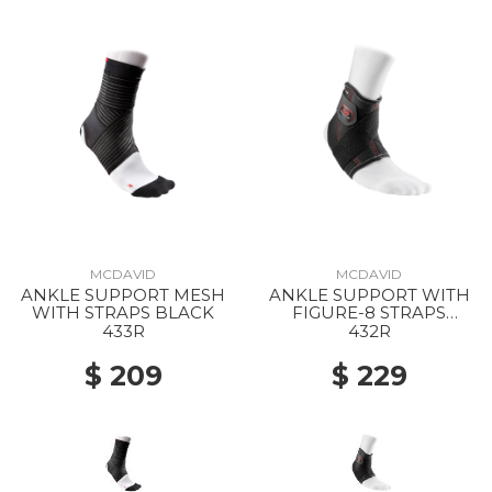
MCDAVID
MCDAVID
ANKLE SUPPORT MESH
ANKLE SUPPORT WITH
WITH STRAPS BLACK
FIGURE-8 STRAPS
BLACK
433R
432R
$ 209
$ 229