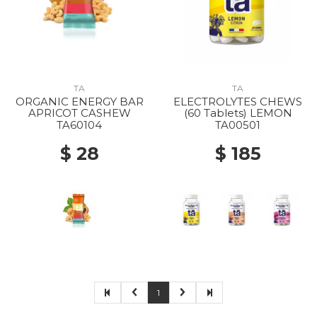
TA
TA
ORGANIC ENERGY BAR
ELECTROLYTES CHEWS
APRICOT CASHEW
(60 Tablets) LEMON
TA60104
TA00501
$ 28
$ 185
1