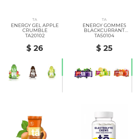
TA
TA
ENERGY GEL APPLE
ENERGY GOMMES
CRUMBLE
BLACKCURRANT
CAFFEINE
TA20102
TA50104
$ 26
$ 25