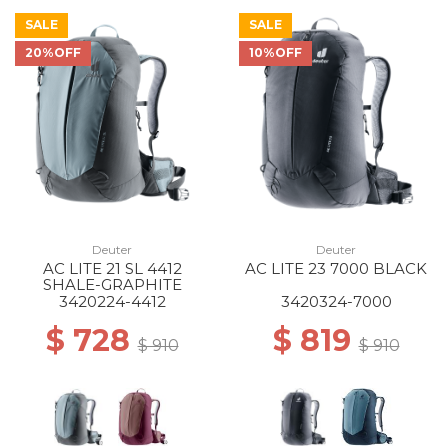
SALE
SALE
20%OFF
10%OFF
Deuter
Deuter
AC LITE 21 SL 4412
AC LITE 23 7000 BLACK
SHALE-GRAPHITE
3420224-4412
3420324-7000
$ 728
$ 819
$ 910
$ 910