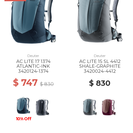
Deuter
Deuter
AC LITE 17 1374
AC LITE 15 SL 4412
ATLANTIC-INK
SHALE-GRAPHITE
3420124-1374
3420024-4412
$ 747
$ 830
$ 830
10% Off