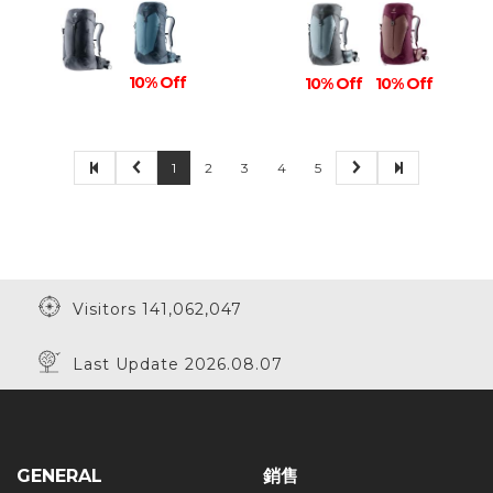
10% Off
10% Off
10% Off
1
2
3
4
5
Visitors 141,062,047
Last Update 2026.08.07
GENERAL
銷售