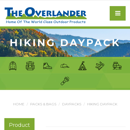
HIKING DAYPACK
HOME
PACKS & BAGS
DAYPACKS
HIKING DAYPACK
Product