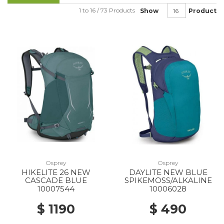
1 to 16 / 73 Products
Show
Product
Osprey
Osprey
HIKELITE 26 NEW
DAYLITE NEW BLUE
CASCADE BLUE
SPIKEMOSS/ALKALINE
10007544
10006028
$ 1190
$ 490