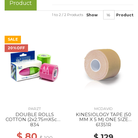
Product
1 to 2 / 2 Products
Show
Product
SALE
20%OFF
PARZT
MCDAVID
DOUBLE ROLLS
KINESIOLOGY TAPE (50
COTTON (2x2.75mX5cm)
MM X 5 M) ONE SIZE
PINK APPLEGREEN
BEIGE
834
61351R
$ 80
$ 129