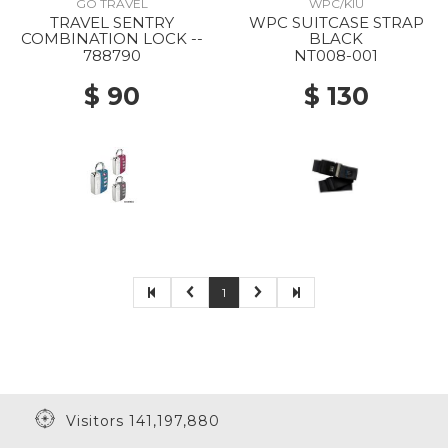
GO TRAVEL
WPC/KIU
TRAVEL SENTRY
WPC SUITCASE STRAP
COMBINATION LOCK --
BLACK
788790
NT008-001
$ 90
$ 130
1
Visitors 141,197,880