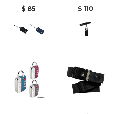
$ 85
$ 110