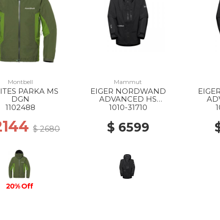
Montbell
Mammut
ITES PARKA MS
EIGER NORDWAND
EIGE
DGN
ADVANCED HS
AD
HOODED JACKET MS
HOOD
1102488
1010-31710
1
0001 BLACK
0
2144
$ 6599
$ 2680
20% Off