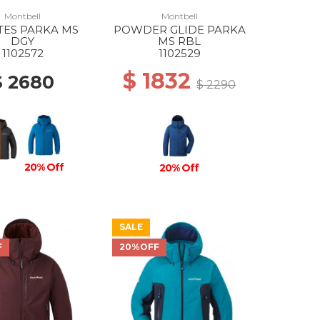
Montbell
Montbell
TES PARKA MS
POWDER GLIDE PARKA
DGY
MS RBL
1102572
1102529
$ 1832
$ 2680
$ 2290
20% Off
20% Off
SALE
F
20%OFF