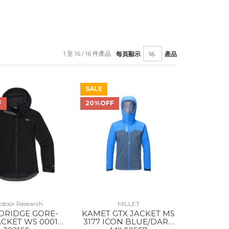
1 至 16 / 16 件產品
每頁顯示
產品
SALE
F
20%OFF
door Research
MILLET
DRIDGE GORE-
KAMET GTX JACKET MS
ACKET WS 0001
3177 ICON BLUE/DARK