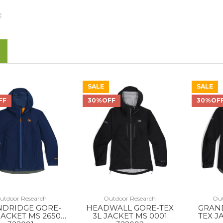
套
SALE
SALE
FF
30%OFF
30%OF
utdoor Research
Outdoor Research
Out
NDRIDGE GORE-
HEADWALL GORE-TEX
GRAN
JACKET MS 2650
3L JACKET MS 0001
TEX J