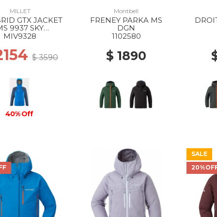
MILLET
Montbell
RID GTX JACKET
FRENEY PARKA MS
DROI
MS 9937 SKY
DGN
ER/DARK DENIM
MIV9328
1102580
2154
$ 1890
$ 3590
40% Off
SALE
FF
20%OF