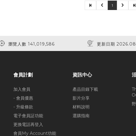
1
瀏覽人數 141,019,586
更新日期 2026.08
會員計劃
資訊中心
加入會員
產品目錄下載
T
O
- 會員優惠
影片分享
野
- 升級條款
材料說明
電子會員証功能
選購指南
更換電話再登入
會員My Account功能