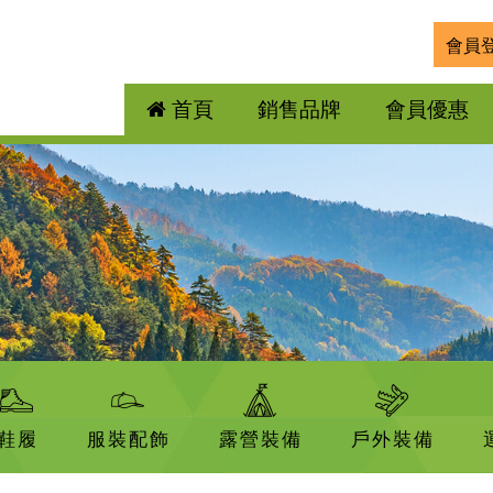
會員
首頁
銷售品牌
會員優惠
鞋履
服裝配飾
露營裝備
戶外裝備