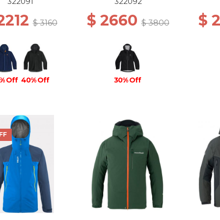
CENOTE
BLACK
322091
322092
2212
$ 2660
$ 
$ 3160
$ 3800
% Off
40% Off
30% Off
FF