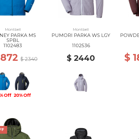
Montbell
Montbell
NEY PARKA MS
PUMORI PARKA WS LGY
POWDE
SPBL
1102483
1102536
1872
$ 
$ 2440
$ 2340
% Off
20% Off
FF