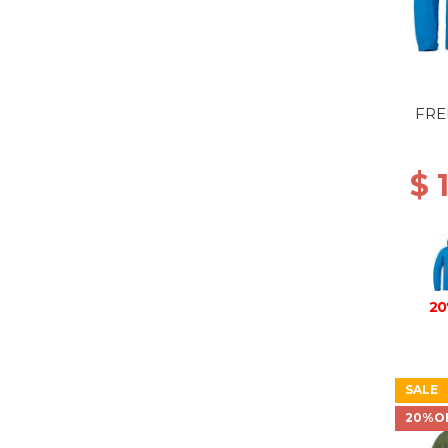
FRE
$ 
20
SALE
20%O