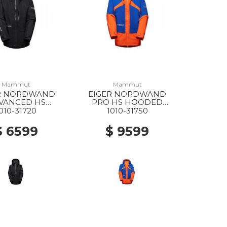
Mammut
Mammut
R NORDWAND
EIGER NORDWAND
VANCED HS
PRO HS HOODED
ED JACKET WS
JACKET MS 2291 EIGER
010-31720
1010-31750
001 BLACK
ORANGE-EIGER BLUE
$ 6599
$ 9599