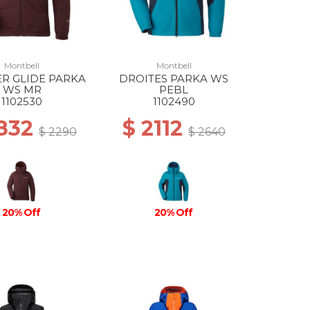
Montbell
Montbell
R GLIDE PARKA
DROITES PARKA WS
WS MR
PEBL
1102530
1102490
1832
$ 2112
$ 2290
$ 2640
20% Off
20% Off