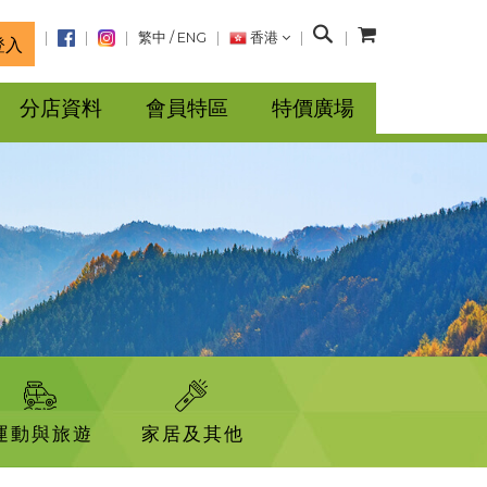
搜
繁中
/
ENG
香港
登入
尋
分店資料
會員特區
特價廣場
運動與旅遊
家居及其他