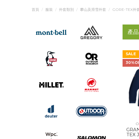
首頁
服裝
外套類別
攀山及滑雪外套
GORE-TEX外
產品
SALE
30%O
O
GRA
TEX 