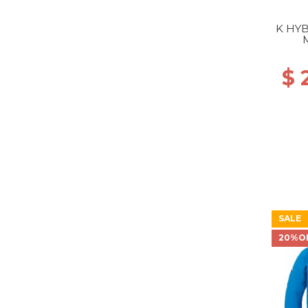
K HYB
DIV
$ 
SALE
20%O