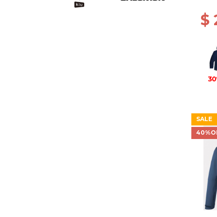
$ 
30
SALE
40%O