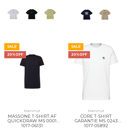
SALE
SALE
20%OFF
20%OFF
Mammut
Mammut
MASSONE T-SHIRT AF
CORE T-SHIRT
QUICKDRAW MS 0001
GARANTIE MS 0243
BLACK
WHITE
1017-06131
1017-05892