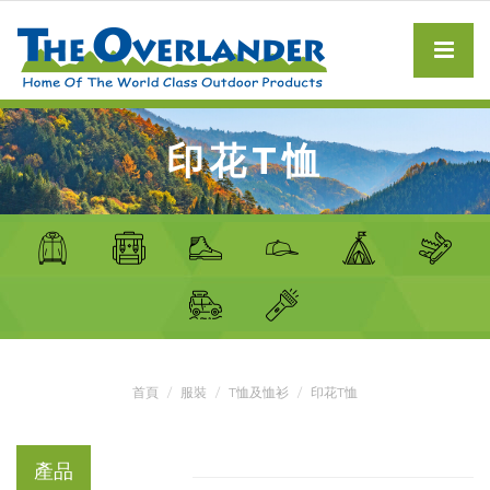
印花T恤
首頁
服裝
T恤及恤衫
印花T恤
產品