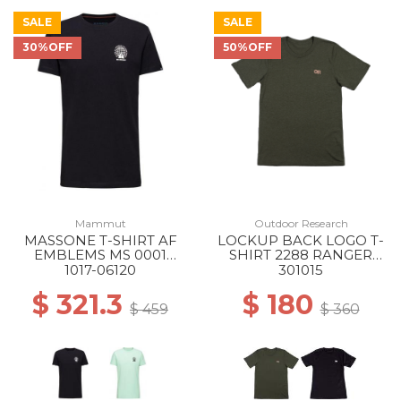
SALE
SALE
30%OFF
50%OFF
Mammut
Outdoor Research
MASSONE T-SHIRT AF
LOCKUP BACK LOGO T-
EMBLEMS MS 0001
SHIRT 2288 RANGER
BLACK
GREEN
1017-06120
301015
$ 321.3
$ 180
$ 459
$ 360