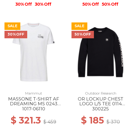
30% Off
30% Off
50% Off
50% Off
SALE
SALE
30%OFF
50%OFF
Mammut
Outdoor Research
MASSONE T-SHIRT AF
OR LOCKUP CHEST
DREAMING MS 0243
LOGO L/S TEE 0114
WHITE
BLACK/WHITE
1017-06110
300225
$ 321.3
$ 185
$ 459
$ 370