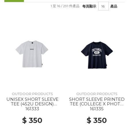
1 至 16 / 291 件產品
每頁顯示
產品
OUTDOOR PRODUCTS
OUTDOOR PRODUCTS
UNISEX SHORT SLEEVE
SHORT SLEEVE PRINTED
TEE (452U DESIGN)
TEE (COLLEGE X PHOTO
WHITE
) NAVY
161333
161335
$ 350
$ 350