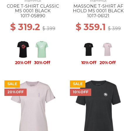
Mammut
Mammut
CORE T-SHIRT CLASSIC
MASSONE T-SHIRT AF
MS 0001 BLACK
HOLD MS 0001 BLACK
1017-05890
1017-06121
$ 319.2
$ 359.1
$ 399
$ 399
20% Off
30% Off
10% Off
20% Off
SALE
SALE
20%OFF
10%OFF