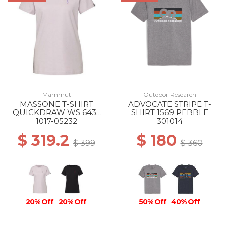
Mammut
Outdoor Research
MASSONE T-SHIRT
ADVOCATE STRIPE T-
QUICKDRAW WS 6433
SHIRT 1569 PEBBLE
ALPINE CALAMINT
1017-05232
301014
$ 319.2
$ 180
$ 399
$ 360
20% Off
20% Off
50% Off
40% Off