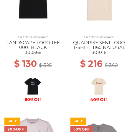
Outdoor Research
Outdoor Research
LANDSCAPE LOGO TEE
QUADRISE SENI LOGO
0001 BLACK
T-SHIRT 1160 NATURAL
300568
301016
$ 130
$ 216
$ 325
$ 360
60% Off
40% Off
SALE
SALE
20%OFF
50%OFF