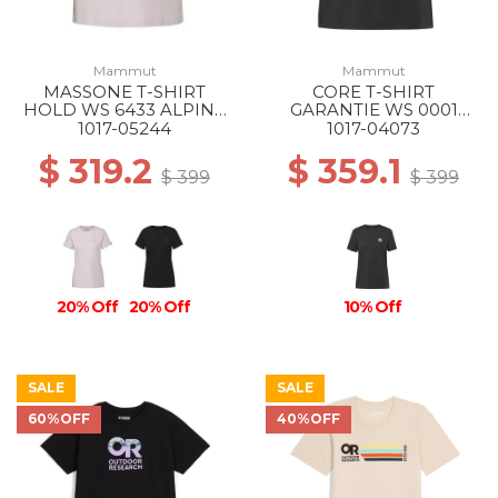
Mammut
Mammut
MASSONE T-SHIRT
CORE T-SHIRT
HOLD WS 6433 ALPINE
GARANTIE WS 0001
CALAMINT
BLACK
1017-05244
1017-04073
$ 319.2
$ 359.1
$ 399
$ 399
20% Off
20% Off
10% Off
SALE
SALE
60%OFF
40%OFF