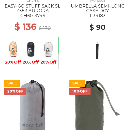
Chums
Montbell
EASY-GO STUFF SACK 5L
UMBRELLA SEMI-LONG
Z383 AURORA
CASE DGY
CH60-3746
1134183
$ 136
$ 90
$ 170
20% Off
20% Off
20% Off
SALE
SALE
20%OFF
10%OFF
20% Off