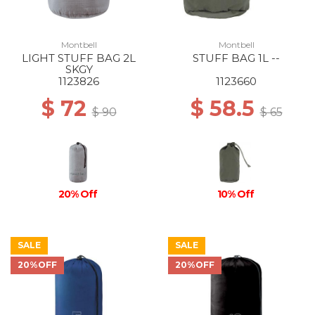
Montbell
Montbell
LIGHT STUFF BAG 2L
STUFF BAG 1L --
SKGY
1123826
1123660
$ 72
$ 58.5
$ 90
$ 65
20% Off
10% Off
SALE
SALE
20%OFF
20%OFF