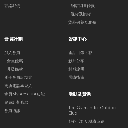
聯絡我們
- 網店銷售條款
- 退貨及換貨
貨品保養及維修
會員計劃
資訊中心
加入會員
產品目錄下載
- 會員優惠
影片分享
- 升級條款
材料說明
電子會員証功能
選購指南
更換電話再登入
會員My Account功能
活動及贊助
會員計劃條款
The Overlander Outdoor
會員通訊
Club
野外活動及機構連結