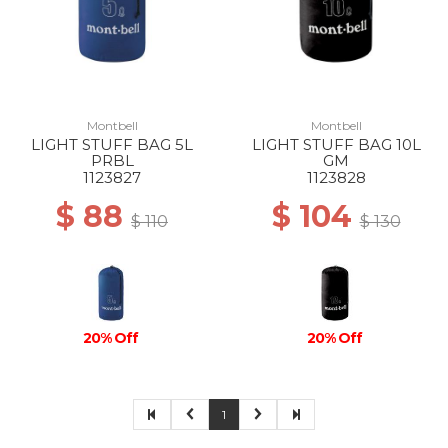
Montbell
Montbell
LIGHT STUFF BAG 5L
LIGHT STUFF BAG 10L
PRBL
GM
1123827
1123828
$ 88
$ 104
$ 110
$ 130
20% Off
20% Off
1