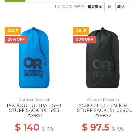
1 至 10 / 10 件產品
每頁顯示
產品
SALE
SALE
20%OFF
50%OFF
Outdoor Research
Outdoor Research
PACKOUT ULTRALIGHT
PACKOUT ULTRALIGHT
STUFF SACK 10L 1853
STUFF SACK 15L 0890
ATOLL
CHARCOAL
279871
279872
$ 140
$ 97.5
$ 175
$ 195