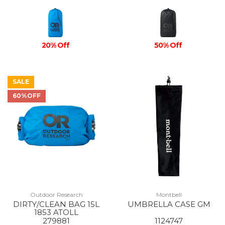
20% Off
50% Off
SALE
60%OFF
Outdoor Research
Montbell
DIRTY/CLEAN BAG 15L
UMBRELLA CASE GM
1853 ATOLL
279881
1124747