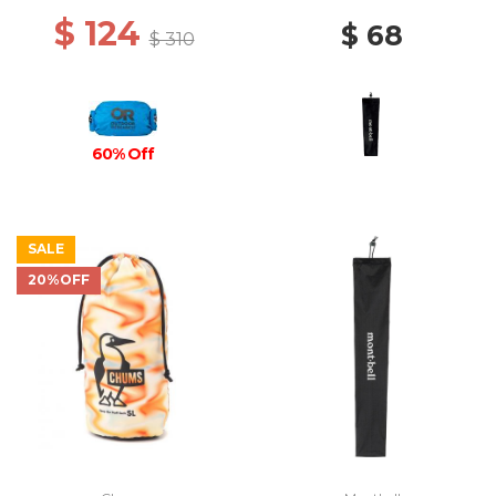
$ 124
$ 68
$ 310
60% Off
SALE
20%OFF