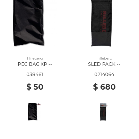
Hilleberg
Hilleberg
PEG BAG XP --
SLED PACK --
038461
0214064
$ 50
$ 680