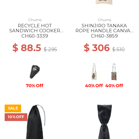
Chums
Chums
RECYCLE HOT
SHINJIRO TANAKA
SANDWICH COOKER
ROPE HANDLE CANVAS
CASE Z222 ONCE UPON
TOTE Z344 THE
CH60-3339
CH60-3859
A TIME
BUILDING BLOCKS OF
$ 88.5
$ 306
LIFE
$ 295
$ 510
70% Off
40% Off
40% Off
SALE
10%OFF