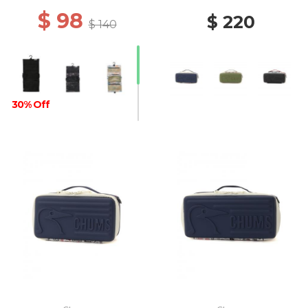
$ 98
$ 220
$ 140
30% Off