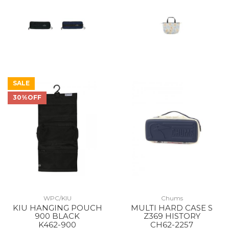
SALE
30%OFF
WPC/KIU
Chums
KIU HANGING POUCH
MULTI HARD CASE S
900 BLACK
Z369 HISTORY
K462-900
CH62-2257