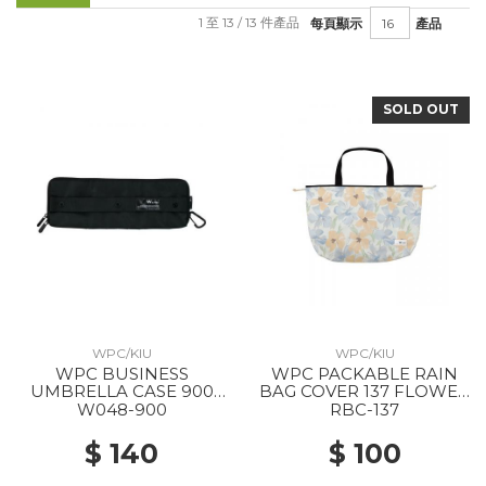
1 至 13 / 13 件產品
每頁顯示
產品
SOLD OUT
WPC/KIU
WPC/KIU
WPC BUSINESS
WPC PACKABLE RAIN
UMBRELLA CASE 900
BAG COVER 137 FLOWER
BLACK
WALL ORANGE
W048-900
RBC-137
$ 140
$ 100