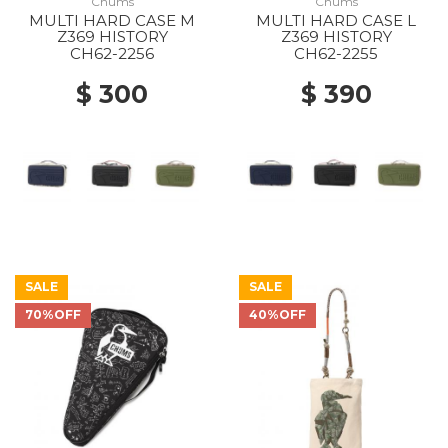
Chums
Chums
MULTI HARD CASE M
MULTI HARD CASE L
Z369 HISTORY
Z369 HISTORY
CH62-2256
CH62-2255
$ 300
$ 390
SALE
SALE
70%OFF
40%OFF