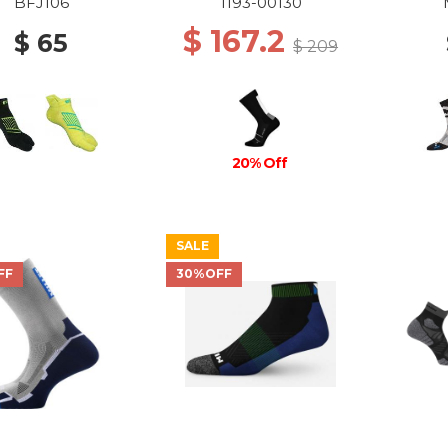
CREW SOCKS 0047
BFJ106
1193-00130
BLACK-WHITE
$ 167.2
$ 65
$ 209
20% Off
SALE
FF
30%OFF