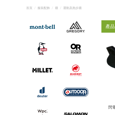
首頁
服裝配飾
襪
運動及跑步襪
產品
閃