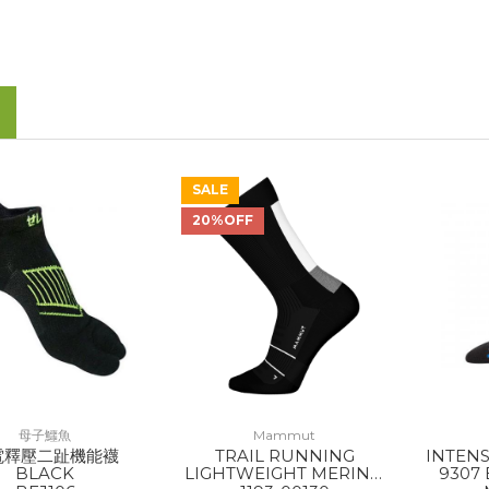
SALE
20%OFF
母子鱷魚
Mammut
電釋壓二趾機能襪
TRAIL RUNNING
INTEN
BLACK
LIGHTWEIGHT MERINO
9307