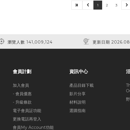
1
2
3
瀏覽人數 141,009,124
更新日期 2026.08
會員計劃
資訊中心
加入會員
產品目錄下載
T
O
- 會員優惠
影片分享
野
- 升級條款
材料說明
電子會員証功能
選購指南
更換電話再登入
會員My Account功能