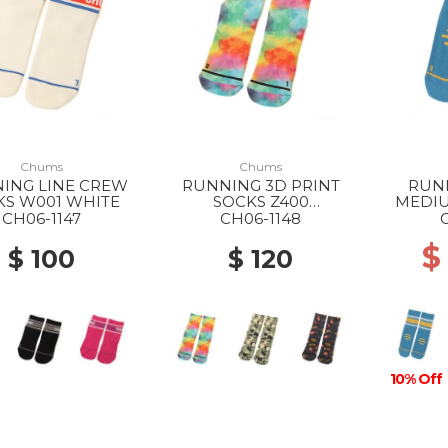
Chums
Chums
ING LINE CREW
RUNNING 3D PRINT
RUN
KS W001 WHITE
SOCKS Z400
MEDIU
WATERCOLOR
CH06-1147
CH06-1148
$
$ 100
$ 120
10% Off