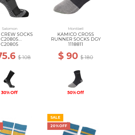
Salomon
Montbell
 CREW SOCKS
KAMICO CROSS
C20805
RUNNER SOCKS DGY
/EBONY/PEARL
C20805
1118811
BLUE
75.6
$ 90
$ 108
$ 180
30% Off
50% Off
SALE
F
20%OFF