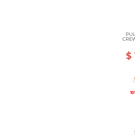
PUL
CREW
$ 
10