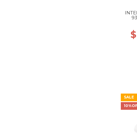
INTE
9
GR
$
SALE
10%O