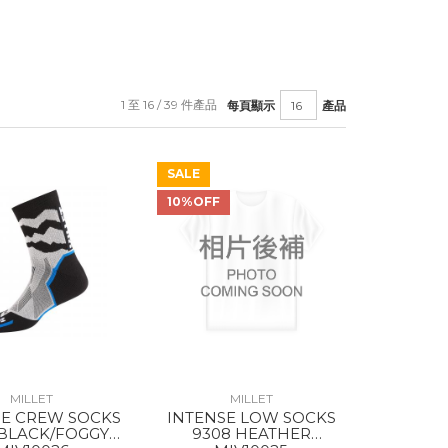
1 至 16 / 39 件產品
每頁顯示
產品
SALE
10%OFF
MILLET
MILLET
SE CREW SOCKS
INTENSE LOW SOCKS
 BLACK/FOGGY
9308 HEATHER