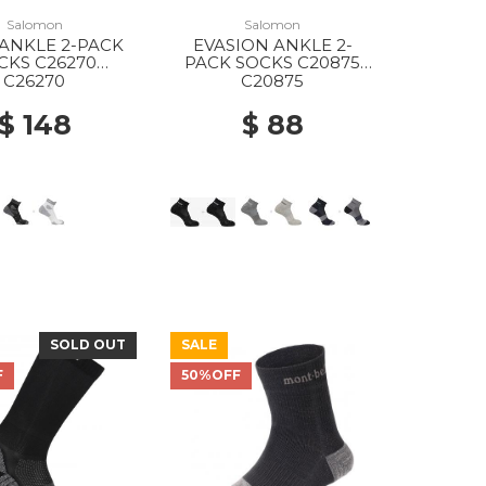
Salomon
Salomon
ANKLE 2-PACK
EVASION ANKLE 2-
CKS C26270
PACK SOCKS C20875
ITE/BLACK
BLACK/BLACK
C26270
C20875
$ 148
$ 88
SOLD OUT
SALE
F
50%OFF