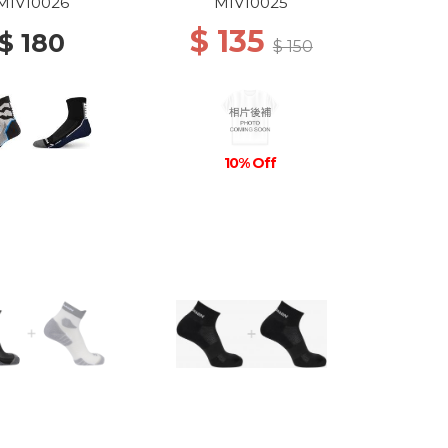
DEW
GREY/ICON BLUE
MIV10026
MIV10025
$ 135
$ 180
$ 150
10% Off