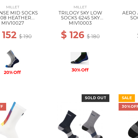
MILLET
MILLET
NSE MID SOCKS
TRILOGY SKY LOW
AERO 
308 HEATHER
SOCKS 6245 SKY
SO
EY/ICON BLUE
DIVER/ACID GREEN
WH
MIV10027
MIV10003
 152
$ 126
$ 190
$ 180
30% Off
20% Off
SOLD OUT
SALE
FF
30%OF