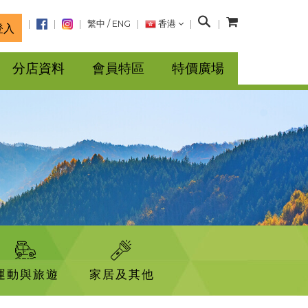
搜
繁中
/
ENG
香港
登入
尋
分店資料
會員特區
特價廣場
運動與旅遊
家居及其他