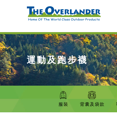
運動及跑步襪
服裝
背囊及袋款