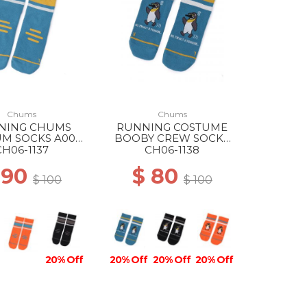
Chums
Chums
NING CHUMS
RUNNING COSTUME
M SOCKS A001
BOOBY CREW SOCKS
BLUE
A001 BLUE
CH06-1137
CH06-1138
 90
$ 80
$ 100
$ 100
20% Off
20% Off
20% Off
20% Off