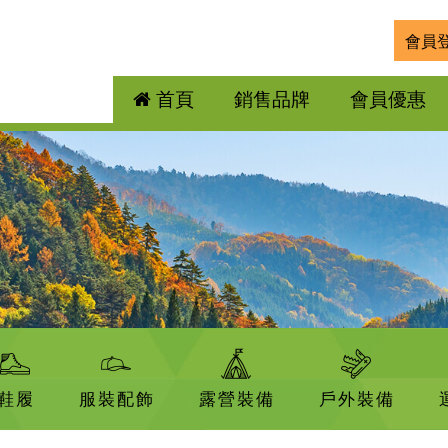
會員
首頁
銷售品牌
會員優惠
鞋履
服裝配飾
露營裝備
戶外裝備