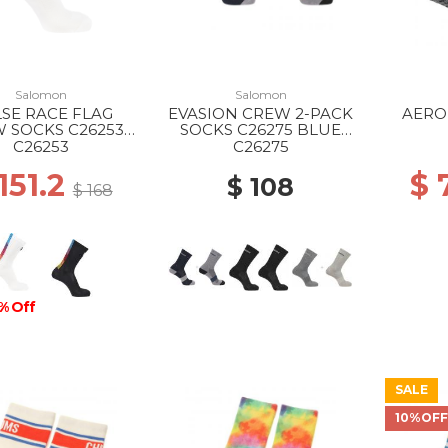
Salomon
Salomon
SE RACE FLAG
EVASION CREW 2-PACK
AERO
 SOCKS C26253
SOCKS C26275 BLUE
WHITE
NIGHTS/MONUMENT
BLACK
C26253
C26275
151.2
$ 
$ 108
$ 168
% Off
SALE
10%OF