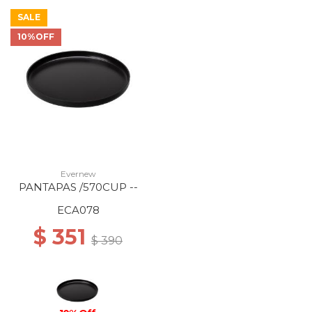
SALE
10%OFF
Evernew
PANTAPAS /570CUP --
ECA078
$ 351
$ 390