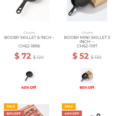
Chums
Chums
BOOBY SKILLET 6 INCH -
BOOBY MINI SKILLET 5
-
INCH --
CH62-1896
CH62-1197
$ 72
$ 52
$ 120
$ 130
40% Off
60% Off
SALE
SALE
60%OFF
40%OFF