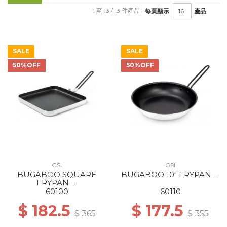
1 至 13 / 13 件產品
每頁顯示
產品
SALE
SALE
50%OFF
50%OFF
GSI
GSI
BUGABOO SQUARE
BUGABOO 10" FRYPAN --
FRYPAN --
60100
60110
$ 182.5
$ 177.5
$ 365
$ 355