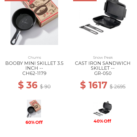
Chums
Snow Peak
BOOBY MINI SKILLET 3.5
CAST IRON SANDWICH
INCH --
SKILLET --
CH62-1179
GR-050
$ 36
$ 1617
$ 90
$ 2695
40% Off
60% Off