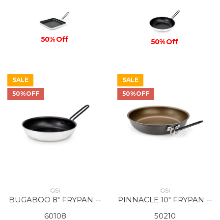
50% Off
50% Off
SALE
SALE
50%OFF
50%OFF
GSI
GSI
BUGABOO 8" FRYPAN --
PINNACLE 10" FRYPAN --
60108
50210