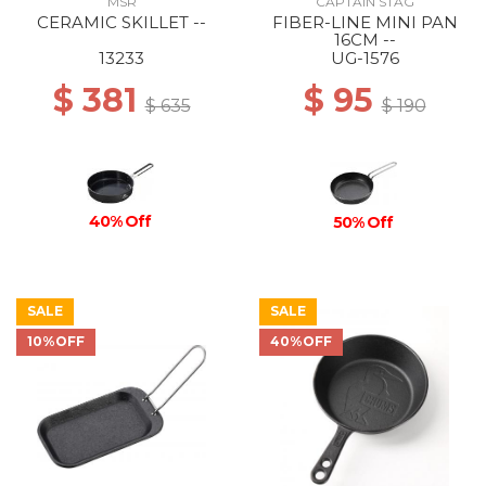
MSR
CAPTAIN STAG
CERAMIC SKILLET --
FIBER-LINE MINI PAN
16CM --
13233
UG-1576
$ 381
$ 95
$ 635
$ 190
40% Off
50% Off
SALE
SALE
10%OFF
40%OFF