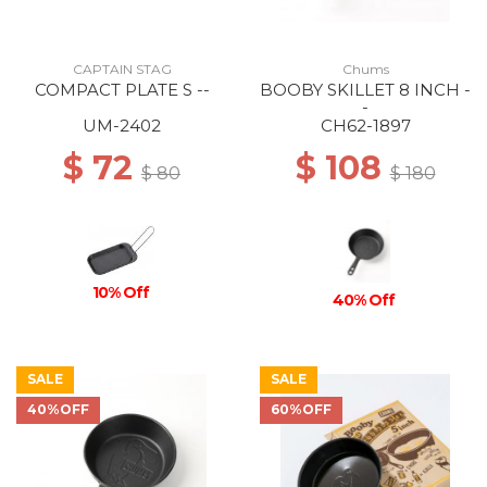
CAPTAIN STAG
Chums
COMPACT PLATE S --
BOOBY SKILLET 8 INCH -
-
UM-2402
CH62-1897
$ 72
$ 108
$ 80
$ 180
10% Off
40% Off
SALE
SALE
40%OFF
60%OFF