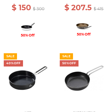
$ 150
$ 207.5
$ 300
$ 415
50% Off
50% Off
SALE
SALE
40%OFF
50%OFF