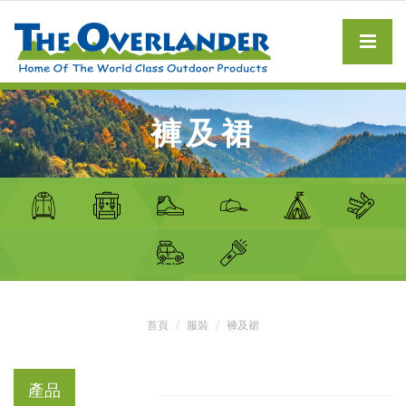
褲及裙
首頁
服裝
褲及裙
產品