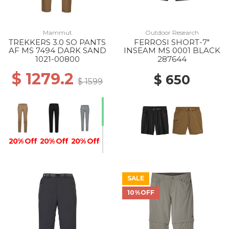
Mammut
Outdoor Research
TREKKERS 3.0 SO PANTS
FERROSI SHORT-7"
AF MS 7494 DARK SAND
INSEAM MS 0001 BLACK
1021-00800
287644
$ 1279.2
$ 650
$ 1599
20% Off
20% Off
20% Off
SALE
10%OFF
20% Off