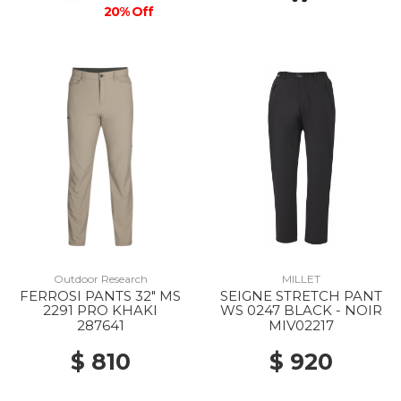
20% Off
Outdoor Research
MILLET
FERROSI PANTS 32" MS
SEIGNE STRETCH PANT
2291 PRO KHAKI
WS 0247 BLACK - NOIR
287641
MIV02217
$ 810
$ 920