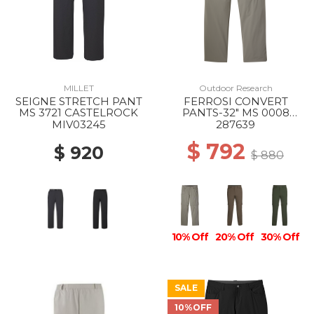
MILLET
Outdoor Research
SEIGNE STRETCH PANT
FERROSI CONVERT
MS 3721 CASTELROCK
PANTS-32" MS 0008
PEWTER
MIV03245
287639
$ 792
$ 920
$ 880
10% Off
20% Off
30% Off
SALE
10%OFF