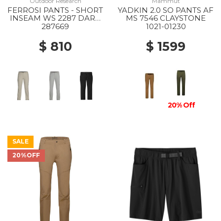
Outdoor Research
Mammut
FERROSI PANTS - SHORT
YADKIN 2.0 SO PANTS AF
INSEAM WS 2287 DARK
MS 7546 CLAYSTONE
SAND
287669
1021-01230
$ 810
$ 1599
20% Off
SALE
20%OFF