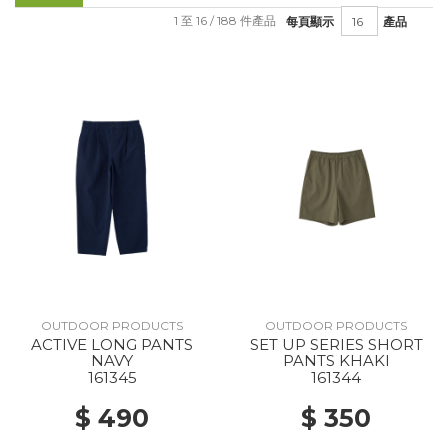
1 至 16 / 188 件產品
每頁顯示
產品
OUTDOOR PRODUCTS
OUTDOOR PRODUCTS
ACTIVE LONG PANTS
SET UP SERIES SHORT
NAVY
PANTS KHAKI
161345
161344
$ 490
$ 350