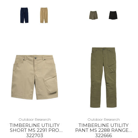
Outdoor Research
Outdoor Research
TIMBERLINE UTILITY
TIMBERLINE UTILITY
SHORT MS 2291 PRO
PANT MS 2288 RANGER
KHAKI
GREEN
322703
322666