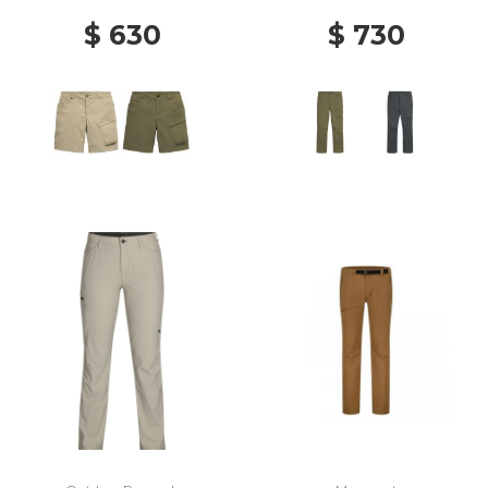
$ 630
$ 730