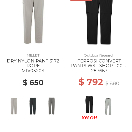
MILLET
Outdoor Research
DRY NYLON PANT 3172
FERROSI CONVERT
ROPE
PANTS WS - SHORT 0001
BLACK
MIV03204
287667
$ 792
$ 650
$ 880
10% Off