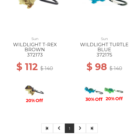
Sun
Sun
WILDLIGHT T-REX
WILDLIGHT TURTLE
BROWN
BLUE
372173
372175
$ 112
$ 98
$ 140
$ 140
20% Off
30% Off
20% Off
1