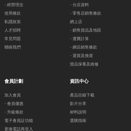
- 經營理念
- 分店資料
使用條款
- 零售店銷售條款
私隱政策
網上店
人才招聘
- 銷售貨品及地區
常見問題
- 運費計算
聯絡我們
- 網店銷售條款
- 退貨及換貨
貨品保養及維修
會員計劃
資訊中心
加入會員
產品目錄下載
- 會員優惠
影片分享
- 升級條款
材料說明
電子會員証功能
選購指南
更換電話再登入