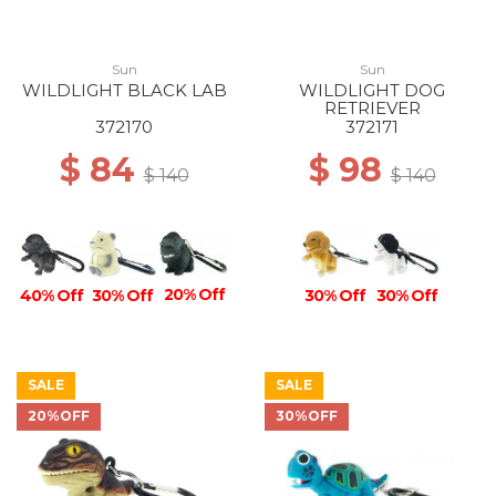
Sun
Sun
WILDLIGHT BLACK LAB
WILDLIGHT DOG
RETRIEVER
372170
372171
$ 84
$ 98
$ 140
$ 140
20% Off
30% Off
30% Off
40% Off
30% Off
SALE
SALE
20%OFF
30%OFF