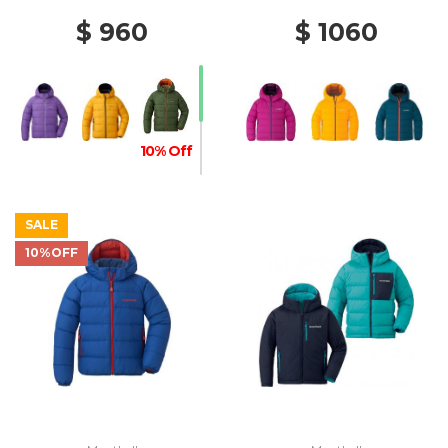
$ 960
$ 1060
10% Off
SALE
10%OFF
20% Off