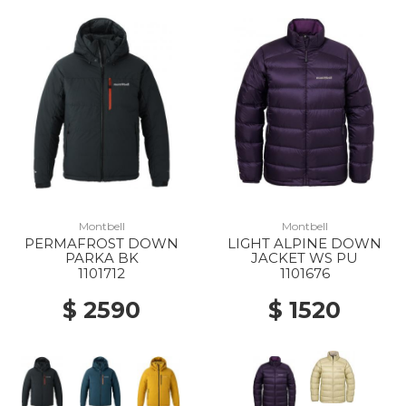
Montbell
Montbell
PERMAFROST DOWN
LIGHT ALPINE DOWN
PARKA BK
JACKET WS PU
1101712
1101676
$ 2590
$ 1520