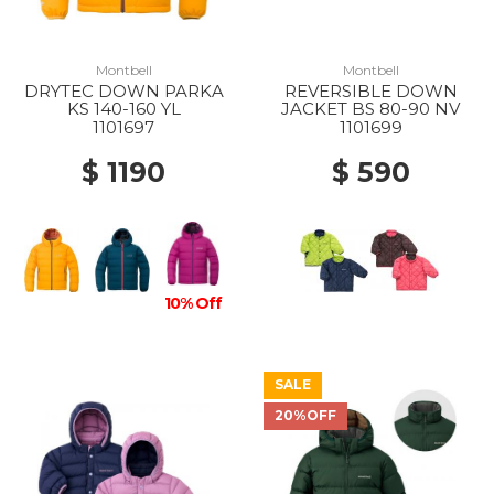
Montbell
Montbell
DRYTEC DOWN PARKA
REVERSIBLE DOWN
KS 140-160 YL
JACKET BS 80-90 NV
1101697
1101699
$ 1190
$ 590
10% Off
SALE
20%OFF