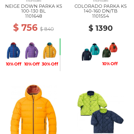
Montbell
Montbell
NEIGE DOWN PARKA KS
COLORADO PARKA KS
100-130 BL
140-160 DN/TB
1101648
1101554
$ 756
$ 1390
$ 840
10% Off
10% Off
10% Off
30% Off