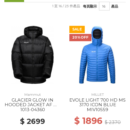
1 至 16 / 23 件產品
每頁顯示
產品
SALE
20%OFF
Mammut
MILLET
GLACIER GLOW IN
EVOLE LIGHT 700 HD MS
HOODED JACKET AF MS
3170 ICON BLUE
0001 BLACK
1013-04360
MIV10559
$ 1896
$ 2699
$ 2370