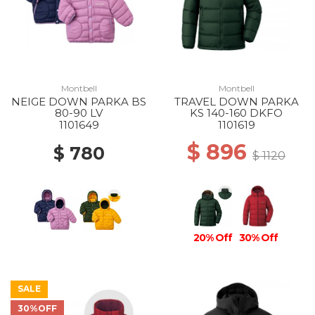
Montbell
Montbell
NEIGE DOWN PARKA BS
TRAVEL DOWN PARKA
80-90 LV
KS 140-160 DKFO
1101649
1101619
$ 896
$ 780
$ 1120
20% Off
30% Off
SALE
30%OFF