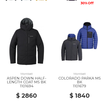
30% Off
Montbell
Montbell
ASPEN DOWN HALF-
COLORADO PARKA MS
LENGTH COAT MS BK
BK
1101694
1101679
$ 2860
$ 1840