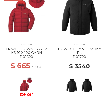
Montbell
Montbell
TRAVEL DOWN PARKA
POWDER LAND PARKA
KS 100-120 GARN
BK
1101620
1101720
$ 665
$ 3540
$ 950
30% Off