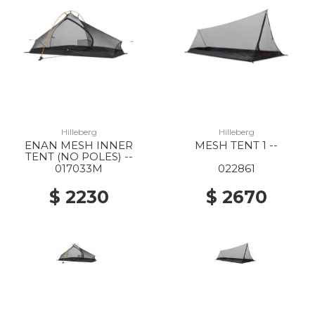
Hilleberg
Hilleberg
ENAN MESH INNER
MESH TENT 1 --
TENT (NO POLES) --
017033M
022861
$ 2230
$ 2670