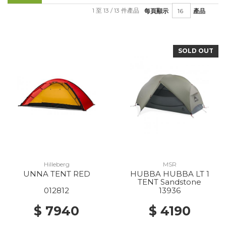
1 至 13 / 13 件產品
每頁顯示
產品
SOLD OUT
Hilleberg
MSR
UNNA TENT RED
HUBBA HUBBA LT 1
TENT Sandstone
012812
13936
$ 7940
$ 4190