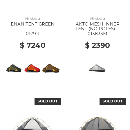
Hilleberg
Hilleberg
ENAN TENT GREEN
AKTO MESH INNER
TENT (NO POLES) --
017911
013833M
$ 7240
$ 2390
SOLD OUT
SOLD OUT