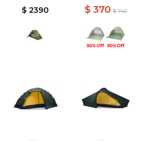
$ 370
$ 2390
$ 740
50% Off
50% Off