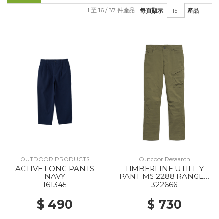
1 至 16 / 87 件產品
每頁顯示
產品
OUTDOOR PRODUCTS
Outdoor Research
ACTIVE LONG PANTS
TIMBERLINE UTILITY
NAVY
PANT MS 2288 RANGER
GREEN
161345
322666
$ 490
$ 730