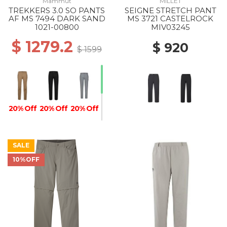
Mammut
MILLET
TREKKERS 3.0 SO PANTS
SEIGNE STRETCH PANT
AF MS 7494 DARK SAND
MS 3721 CASTELROCK
1021-00800
MIV03245
$ 1279.2
$ 920
$ 1599
20% Off
20% Off
20% Off
SALE
10%OFF
20% Off