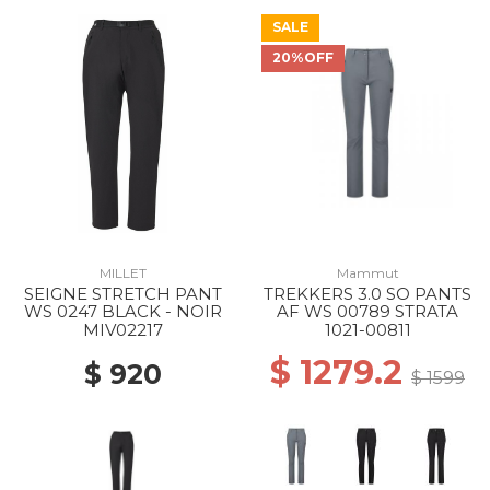
SALE
20%OFF
MILLET
Mammut
SEIGNE STRETCH PANT
TREKKERS 3.0 SO PANTS
WS 0247 BLACK - NOIR
AF WS 00789 STRATA
MIV02217
1021-00811
$ 1279.2
$ 920
$ 1599