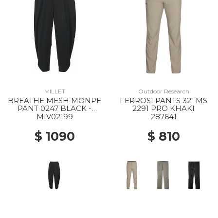
MILLET
Outdoor Research
BREATHE MESH MONPE
FERROSI PANTS 32" MS
PANT 0247 BLACK -
2291 PRO KHAKI
NOIR
MIV02199
287641
$ 1090
$ 810