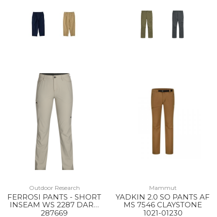
Outdoor Research
Mammut
FERROSI PANTS - SHORT
YADKIN 2.0 SO PANTS AF
INSEAM WS 2287 DARK
MS 7546 CLAYSTONE
SAND
287669
1021-01230