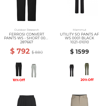
Outdoor Research
Mammut
FERROSI CONVERT
UTILITY SO PANTS AF
PANTS WS - SHORT 0001
WS 0001 BLACK
BLACK
287667
1021-01010
$ 792
$ 1599
$ 880
20% Off
10% Off