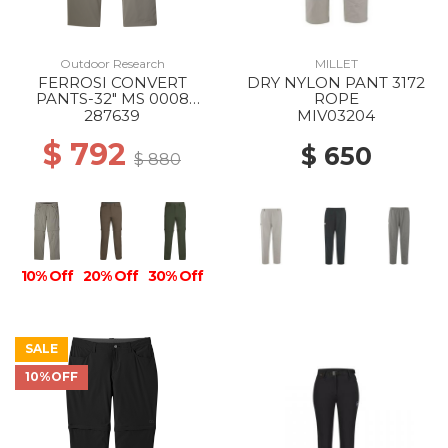
Outdoor Research
MILLET
FERROSI CONVERT
DRY NYLON PANT 3172
PANTS-32" MS 0008
ROPE
PEWTER
287639
MIV03204
$ 792
$ 650
$ 880
10% Off
20% Off
30% Off
SALE
10%OFF