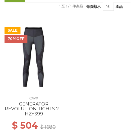
1 至 1 / 1 件產品
每頁顯示
產品
SALE
70%OFF
CWX
GENERATOR
REVOLUTION TIGHTS 2.0
WS GY
HZY399
$ 504
$ 1680