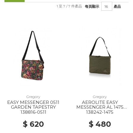
1 至 7 / 7 件產品
每頁顯示
產品
Gregory
Gregory
EASY MESSENGER 0511
AEROLITE EASY
GARDEN TAPESTRY
MESSENGER AL 1475
KHAKI
138816-0511
138242-1475
$ 620
$ 480