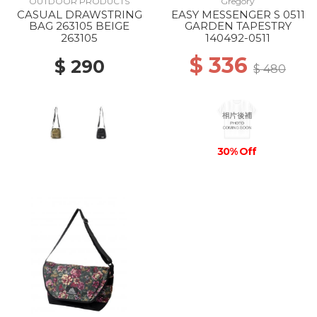
OUTDOOR PRODUCTS
Gregory
CASUAL DRAWSTRING
EASY MESSENGER S 0511
BAG 263105 BEIGE
GARDEN TAPESTRY
263105
140492-0511
$ 336
$ 290
$ 480
30% Off