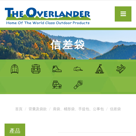
信差袋
首頁
背囊及袋款
肩袋、桶形袋、手提包、公事包
信差袋
產品