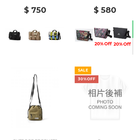
$ 750
$ 580
20% Off
20% Off
SALE
60% Off
30%OFF