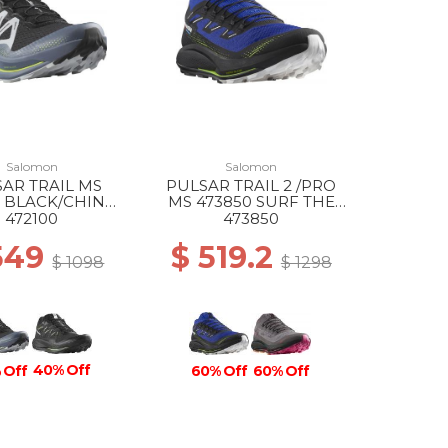
Salomon
Salomon
AR TRAIL MS
PULSAR TRAIL 2 /PRO
0 BLACK/CHINA
MS 473850 SURF THE
E/ARCTIC ICE
WEB/BK/SAFETY YL
472100
473850
549
$ 519.2
$ 1098
$ 1298
40% Off
 Off
60% Off
60% Off