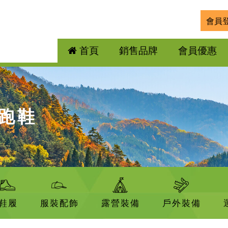
會員
首頁
銷售品牌
會員優惠
野跑鞋
鞋履
服裝配飾
露營裝備
戶外裝備