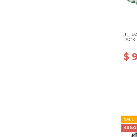
ULTRA
PACK 
$ 
SALE
40%O