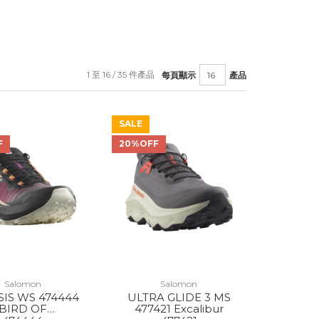
1 至 16 / 35 件產品
每頁顯示
產品
SALE
F
20%OFF
Salomon
Salomon
IS WS 474444
ULTRA GLIDE 3 MS
BIRD OF
477421 Excalibur