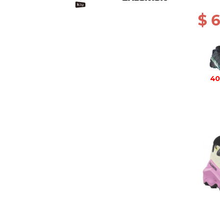
CAR
$ 
40