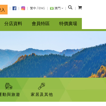
搜
繁中
/
ENG
澳門
登入
尋
分店資料
會員特區
特價廣場
運動與旅遊
家居及其他