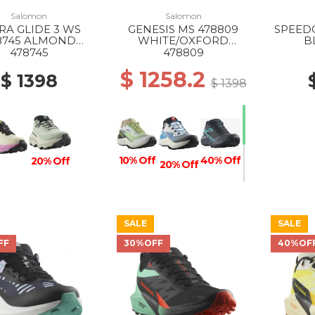
Salomon
Salomon
RA GLIDE 3 WS
GENESIS MS 478809
SPEEDC
8745 ALMOND
WHITE/OXFORD
B
/CYCLAMEN/BLAC
TAN/GREEN GECKO
SI
478745
478809
K
$ 1258.2
$ 1398
$ 1398
40% Off
10% Off
20% Off
20% Off
SALE
SALE
30% Off
FF
30%OFF
40%OF