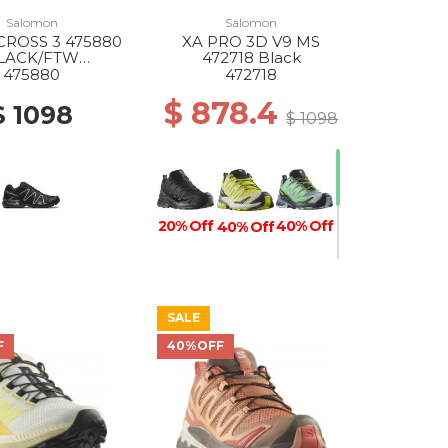
Salomon
Salomon
ROSS 3 475880
XA PRO 3D V9 MS
LACK/FTW
472718 Black
LVER/BLACK
475880
472718
$ 878.4
$ 1098
$ 1098
20% Off
40% Off
40% Off
SALE
40% Off
F
40%OFF