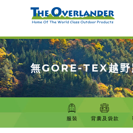
無GORE-TEX越
服裝
背囊及袋款