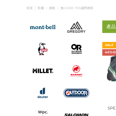
首頁
鞋履
跑鞋
無GORE-TEX越野跑鞋
產品
SALE
40%O
SPE