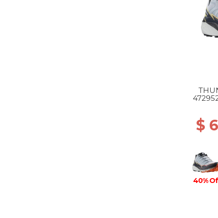
THU
47295
IN
$ 
40% Of