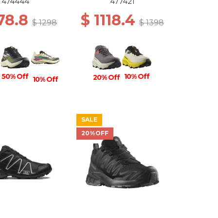
ISE/BK/ALMOND
474444
477421
M
78.8
$ 1118.4
$ 1298
$ 1398
10% Off
50% Off
20% Off
10% Off
SALE
20%OFF