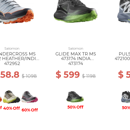
Salomon
Salomon
NDERCROSS MS
GLIDE MAX TR MS
PULS
2 HEATHER/INDIA
473174 INDIA
47210
K/SHOCKING O
INK/BLACK/GREEN
BLU
472952
473174
GECKO
658.8
$ 599
$ 
$ 1098
$ 1198
50% Off
f
50%
40% Off
60% Off