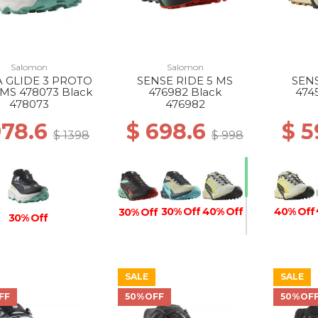
Salomon
Salomon
 GLIDE 3 PROTO
SENSE RIDE 5 MS
SENS
MS 478073 Black
476982 Black
474
IC
478073
476982
978.6
$ 698.6
$ 
$ 1398
$ 998
40% Off
30% Off
40% Off
30% Off
30% Off
SALE
SALE
50% Off
40%
FF
50%OFF
50%OF