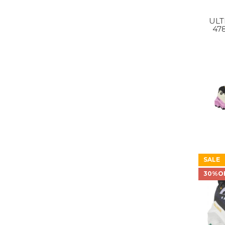
ULT
47
MILK
SALE
30%O