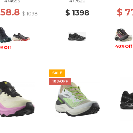
BON/TAHITIAN
PARAD
474653
477620
TIDE/WHITE
658.8
$ 7
$ 1398
$ 1098
40% Off
% Off
SALE
10%OFF