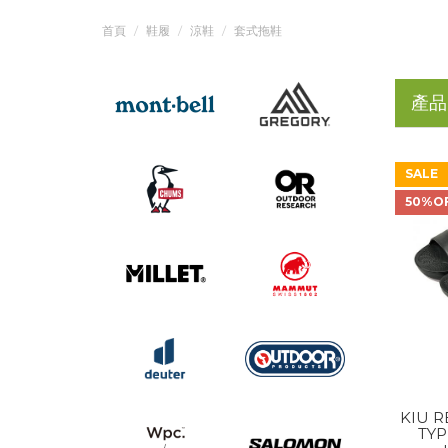
首頁
鞋履
涼鞋
套式拖鞋
產品
SALE
50%O
KIU 
TYP