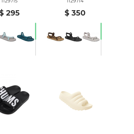
1129715
1129714
$ 295
$ 350
30% Off