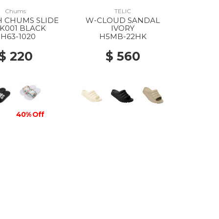
Chums
TELIC
H CHUMS SLIDE
W-CLOUD SANDAL
K001 BLACK
IVORY
H63-1020
H5MB-22HK
$ 220
$ 560
40% Off