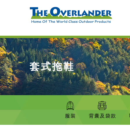
套式拖鞋
服裝
背囊及袋款