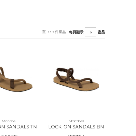
1 至 9 / 9 件產品
每頁顯示
產品
Montbell
Montbell
ON SANDALS TN
LOCK-ON SANDALS BN