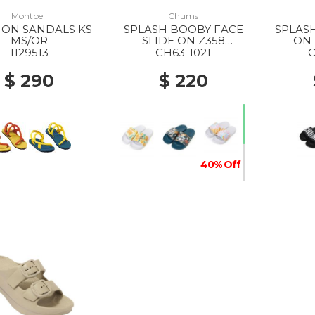
Montbell
Chums
-ON SANDALS KS
SPLASH BOOBY FACE
SPLAS
MS/OR
SLIDE ON Z358
ON 
CANYON-DYE
1129513
CH63-1021
C
$ 290
$ 220
40% Off