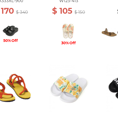
K333XL-900
W123-413
 170
$ 105
$ 340
$ 150
50% Off
30% Off