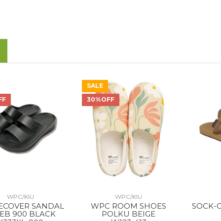
SALE
FF
30%OFF
WPC/KIU
WPC/KIU
RECOVER SANDAL
WPC ROOM SHOES
SOCK-
EB 900 BLACK
POLKU BEIGE