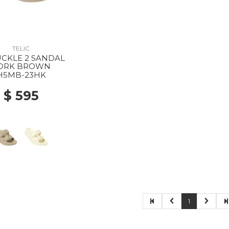
TELIC
CKLE 2 SANDAL
ORK BROWN
H5MB-23HK
$ 595
1