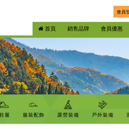
會員
首頁
銷售品牌
會員優惠
鞋履
服裝配飾
露營裝備
戶外裝備