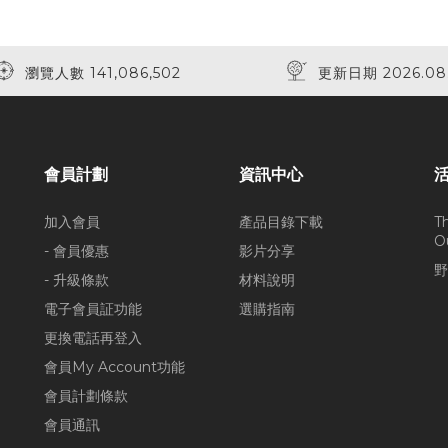
瀏覽人數 141,086,502
更新日期 2026.08
會員計劃
資訊中心
加入會員
產品目錄下載
T
O
- 會員優惠
影片分享
野
- 升級條款
材料說明
電子會員証功能
選購指南
更換電話再登入
會員My Account功能
會員計劃條款
會員通訊