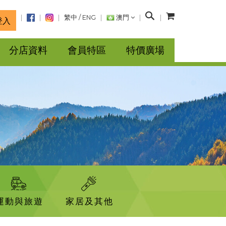
搜
繁中
/
ENG
澳門
登入
尋
分店資料
會員特區
特價廣場
運動與旅遊
家居及其他