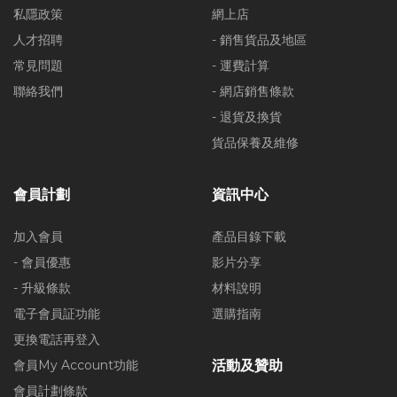
私隱政策
網上店
人才招聘
- 銷售貨品及地區
常見問題
- 運費計算
聯絡我們
- 網店銷售條款
- 退貨及換貨
貨品保養及維修
會員計劃
資訊中心
加入會員
產品目錄下載
- 會員優惠
影片分享
- 升級條款
材料說明
電子會員証功能
選購指南
更換電話再登入
會員My Account功能
活動及贊助
會員計劃條款