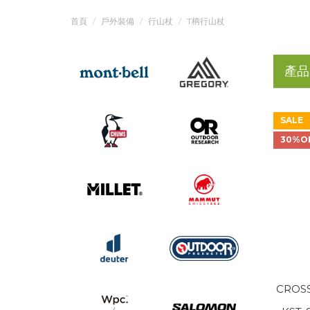
首頁
戶外裝備
行山杖
T柄行山杖
產品
SALE
30%O
CROSS