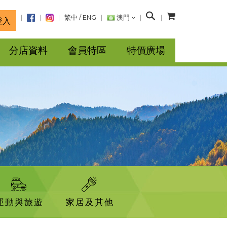
搜
繁中
/
ENG
澳門
登入
尋
分店資料
會員特區
特價廣場
運動與旅遊
家居及其他