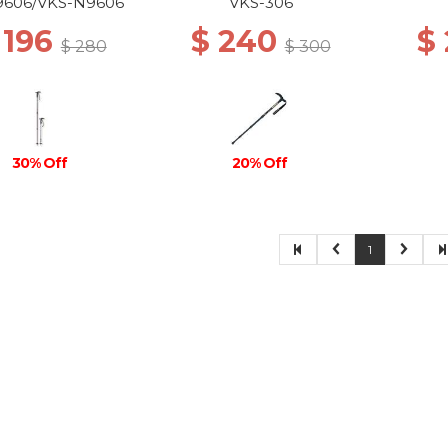
9606/VKS-N9606
VKS-306
 196
$ 240
$
$ 280
$ 300
30% Off
20% Off
1