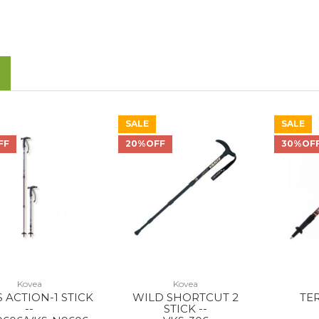
SALE
SALE
FF
20%OFF
30%OF
Kovea
Kovea
 ACTION-1 STICK
WILD SHORTCUT 2
TER
--
STICK --