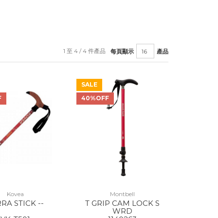
1 至 4 / 4 件產品
每頁顯示
產品
SALE
F
40%OFF
Kovea
Montbell
RA STICK --
T GRIP CAM LOCK S
WRD