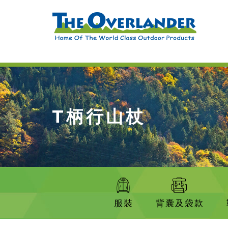
T柄行山杖
服裝
背囊及袋款