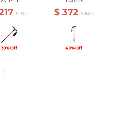
VK-T501
1140263
 217
$ 372
$ 310
$ 620
30% Off
40% Off