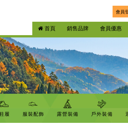
會員
首頁
銷售品牌
會員優惠
鞋履
服裝配飾
露營裝備
戶外裝備