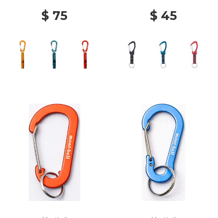
$ 75
$ 45