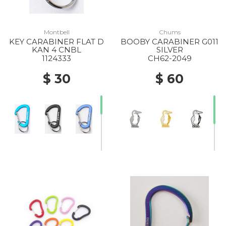
Montbell
Chums
KEY CARABINER FLAT D
BOOBY CARABINER G011
KAN 4 CNBL
SILVER
1124333
CH62-2049
$ 30
$ 60