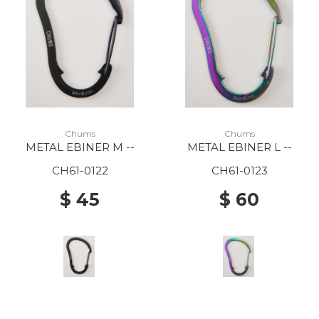
Chums
Chums
METAL EBINER M --
METAL EBINER L --
CH61-0122
CH61-0123
$ 45
$ 60