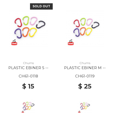
SOLD OUT
Chums
Chums
PLASTIC EBINER S --
PLASTIC EBINER M --
CH61-0118
CH61-0119
$ 15
$ 25