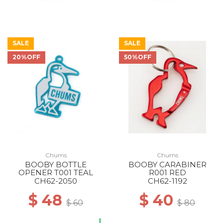
SALE
SALE
20%OFF
50%OFF
Chums
Chums
BOOBY BOTTLE
BOOBY CARABINER
OPENER T001 TEAL
R001 RED
CH62-2050
CH62-1192
$ 48
$ 40
$ 60
$ 80