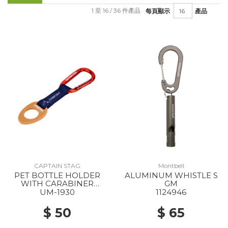
1 至 16 / 36 件產品
每頁顯示
產品
CAPTAIN STAG
Montbell
PET BOTTLE HOLDER
ALUMINUM WHISTLE S
WITH CARABINER
GM
campout/dark gray x tan
UM-1930
1124946
$ 50
$ 65