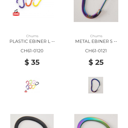
Chums
Chums
PLASTIC EBINER L --
METAL EBINER S --
CH61-0120
CH61-0121
$ 35
$ 25