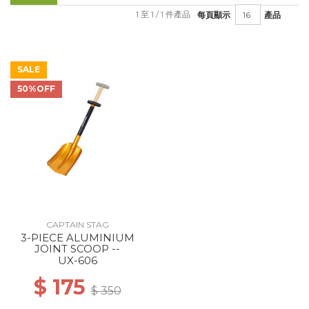
1 至 1 / 1 件產品
每頁顯示
產品
SALE
50%OFF
CAPTAIN STAG
3-PIECE ALUMINIUM
JOINT SCOOP --
UX-606
$ 175
$ 350