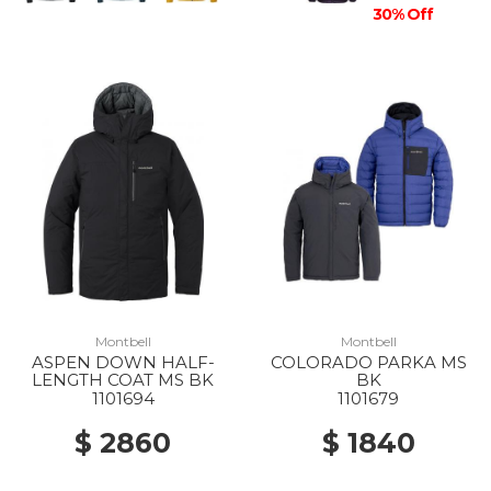
30% Off
Montbell
Montbell
ASPEN DOWN HALF-
COLORADO PARKA MS
LENGTH COAT MS BK
BK
1101694
1101679
$ 2860
$ 1840