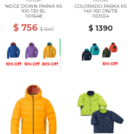
Montbell
Montbell
NEIGE DOWN PARKA KS
COLORADO PARKA KS
100-130 BL
140-160 DN/TB
1101648
1101554
$ 756
$ 1390
$ 840
10% Off
10% Off
10% Off
30% Off