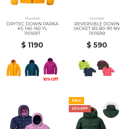
Montbell
Montbell
DRYTEC DOWN PARKA
REVERSIBLE DOWN
KS 140-160 YL
JACKET BS 80-90 NV
1101697
1101699
$ 1190
$ 590
10% Off
SALE
20%OFF