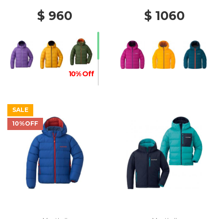
$ 960
$ 1060
10% Off
SALE
10%OFF
20% Off