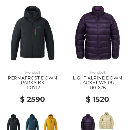
Montbell
Montbell
PERMAFROST DOWN
LIGHT ALPINE DOWN
PARKA BK
JACKET WS PU
1101712
1101676
$ 2590
$ 1520