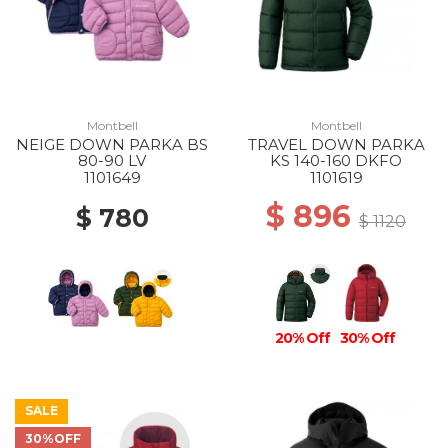
Montbell
Montbell
NEIGE DOWN PARKA BS
TRAVEL DOWN PARKA
80-90 LV
KS 140-160 DKFO
1101649
1101619
$ 896
$ 780
$ 1120
20% Off
30% Off
SALE
30%OFF