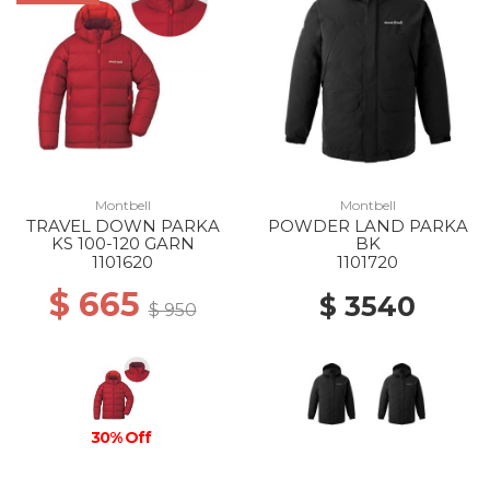
Montbell
Montbell
TRAVEL DOWN PARKA
POWDER LAND PARKA
KS 100-120 GARN
BK
1101620
1101720
$ 665
$ 3540
$ 950
30% Off