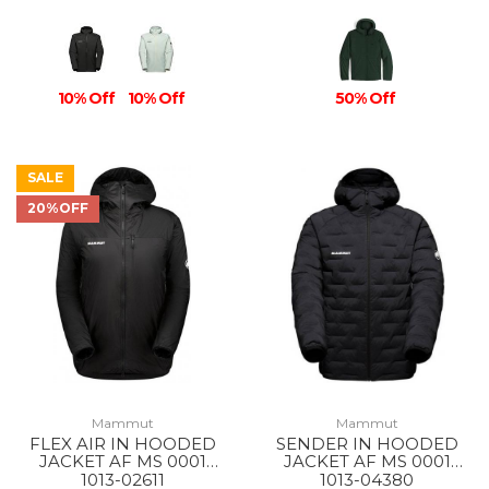
10% Off
10% Off
50% Off
SALE
20%OFF
Mammut
Mammut
FLEX AIR IN HOODED
SENDER IN HOODED
JACKET AF MS 0001
JACKET AF MS 0001
BLACK
BLACK
1013-02611
1013-04380