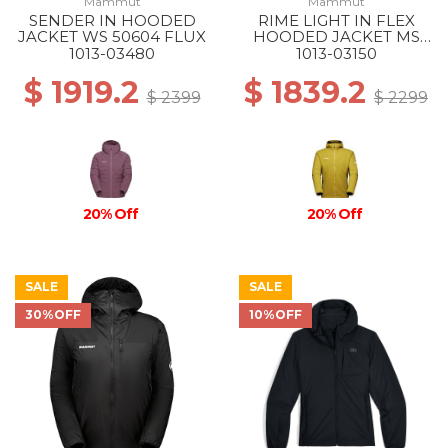
Mammut
Mammut
SENDER IN HOODED
RIME LIGHT IN FLEX
JACKET WS 50604 FLUX
HOODED JACKET MS
40288 AURA-BLACK
1013-03480
1013-03150
$ 1919.2
$ 1839.2
$ 2399
$ 2299
20% Off
20% Off
SALE
SALE
30%OFF
10%OFF