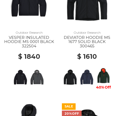
Outdoor Research
Outdoor Research
VESPER INSULATED
DEVIATOR HOODIE MS
HOODIE MS 0001 BLACK
1677 SOLID BLACK
322504
300465
$ 1840
$ 1610
40% Off
SALE
20%OFF