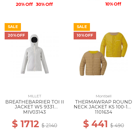
10% Off
20% Off
30% Off
SALE
SALE
20%OFF
10%OFF
MILLET
Montbell
BREATHEBARRIER TOI II
THERMAWRAP ROUND
JACKET WS 9331
NECK JACKET KS 100-130
WINTER HAZE
LT/MT
MIV03143
1101634
$ 1712
$ 441
$ 2140
$ 490