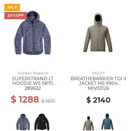
SALE
20%OFF
Outdoor Research
MILLET
SUPERSTRAND LT
BREATHEBARRIER TOI II
HOODIE WS 0870
JACKET MS 9904
SUMMIT
DORITE
289622
MIV03126
$ 1288
$ 2140
$ 1610