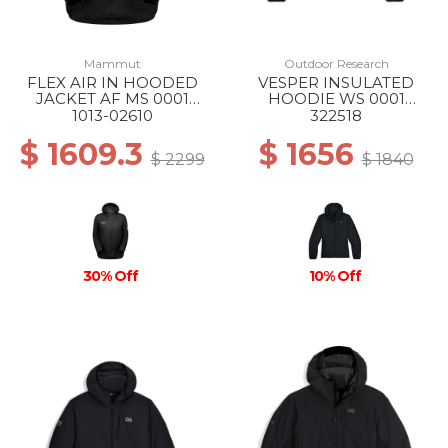
Mammut
Outdoor Research
FLEX AIR IN HOODED
VESPER INSULATED
JACKET AF MS 0001
HOODIE WS 0001
BLACK
BLACK
1013-02610
322518
$ 1609.3
$ 1656
$ 2299
$ 1840
30% Off
10% Off