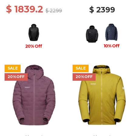
$ 1839.2
$ 2399
$ 2299
10% Off
20% Off
SALE
SALE
20%OFF
20%OFF