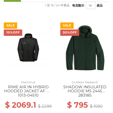
1 至 16 / 24 件產品
每頁顯示
產品
SALE
SALE
10%OFF
50%OFF
Mammut
Outdoor Research
RIME AIR IN HYBRID
SHADOW INSULATED
HOODED JACKET AF MS
HOODIE MS 2445
0001 BLACK
GROVE
1013-04510
283185
$ 2069.1
$ 795
$ 2299
$ 1590