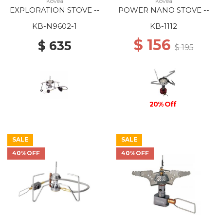
Kovea
Kovea
EXPLORATION STOVE --
POWER NANO STOVE --
KB-N9602-1
KB-1112
$ 156
$ 635
$ 195
20% Off
SALE
SALE
40%OFF
40%OFF