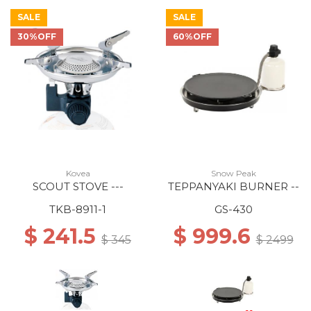
SALE
SALE
30%OFF
60%OFF
Kovea
Snow Peak
SCOUT STOVE ---
TEPPANYAKI BURNER --
TKB-8911-1
GS-430
$ 241.5
$ 999.6
$ 345
$ 2499