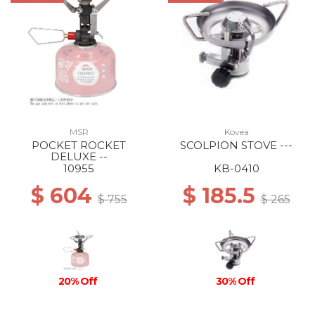
MSR
Kovea
POCKET ROCKET
SCOLPION STOVE ---
DELUXE --
10955
KB-0410
$ 604
$ 185.5
$ 755
$ 265
20% Off
30% Off