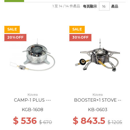
1 至 14 / 14 件產品
每頁顯示
產品
SALE
SALE
20%OFF
30%OFF
Kovea
Kovea
CAMP-1 PLUS ---
BOOSTER+1 STOVE --
KGB-1608
KB-0603
$ 536
$ 843.5
$ 670
$ 1205