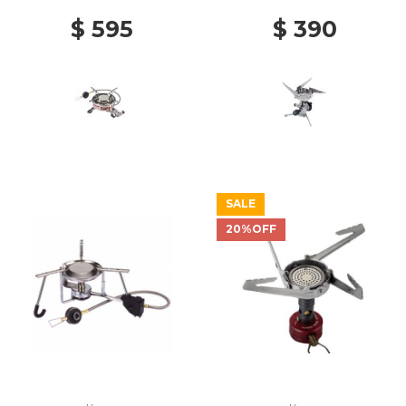
$ 595
$ 390
SALE
20%OFF