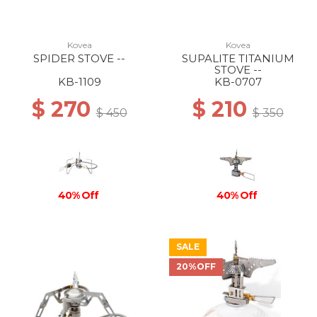
Kovea
Kovea
SPIDER STOVE --
SUPALITE TITANIUM
STOVE --
KB-1109
KB-0707
$ 270
$ 210
$ 450
$ 350
40% Off
40% Off
SALE
20%OFF