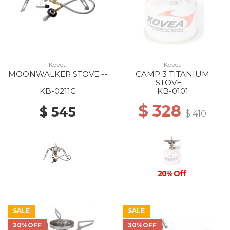
Kovea
Kovea
MOONWALKER STOVE --
CAMP 3 TITANIUM
STOVE --
KB-0211G
KB-0101
$ 328
$ 545
$ 410
20% Off
SALE
SALE
20%OFF
30%OFF