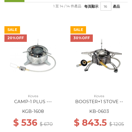
1 至 14 / 14 件產品
每頁顯示
產品
SALE
SALE
20%OFF
30%OFF
Kovea
Kovea
CAMP-1 PLUS ---
BOOSTER+1 STOVE --
KGB-1608
KB-0603
$ 536
$ 843.5
$ 670
$ 1205