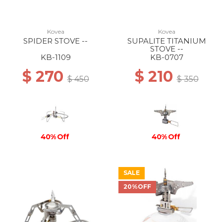
Kovea
Kovea
SPIDER STOVE --
SUPALITE TITANIUM
STOVE --
KB-1109
KB-0707
$ 270
$ 210
$ 450
$ 350
40% Off
40% Off
SALE
20%OFF