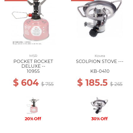
MSR
Kovea
POCKET ROCKET
SCOLPION STOVE ---
DELUXE --
10955
KB-0410
$ 604
$ 185.5
$ 755
$ 265
20% Off
30% Off