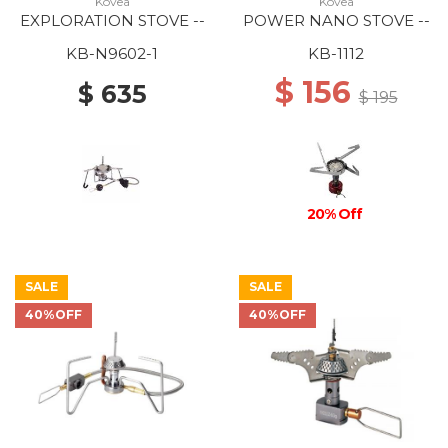
Kovea
Kovea
EXPLORATION STOVE --
POWER NANO STOVE --
KB-N9602-1
KB-1112
$ 156
$ 635
$ 195
20% Off
SALE
SALE
40%OFF
40%OFF