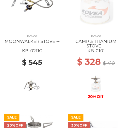
Kovea
Kovea
MOONWALKER STOVE --
CAMP 3 TITANIUM
STOVE --
KB-0211G
KB-0101
$ 328
$ 545
$ 410
20% Off
SALE
SALE
20%OFF
30%OFF