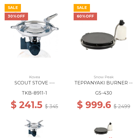
SALE
SALE
30%OFF
60%OFF
Kovea
Snow Peak
SCOUT STOVE ---
TEPPANYAKI BURNER --
TKB-8911-1
GS-430
$ 241.5
$ 999.6
$ 345
$ 2499