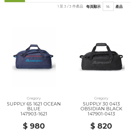
1 至 3 / 3 件產品
每頁顯示
產品
Gregory
Gregory
SUPPLY 65 1621 OCEAN
SUPPLY 30 0413
BLUE
OBSIDIAN BLACK
147903-1621
147901-0413
$ 980
$ 820