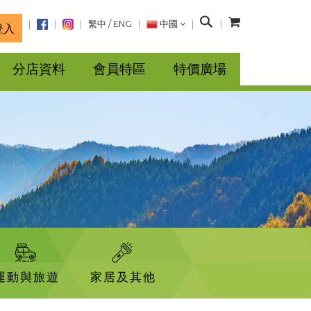
搜
繁中
/
ENG
中國
登入
尋
分店資料
會員特區
特價廣場
運動與旅遊
家居及其他