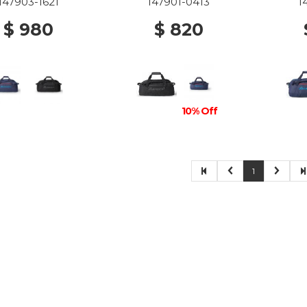
147903-1621
147901-0413
1
$ 980
$ 820
10% Off
1