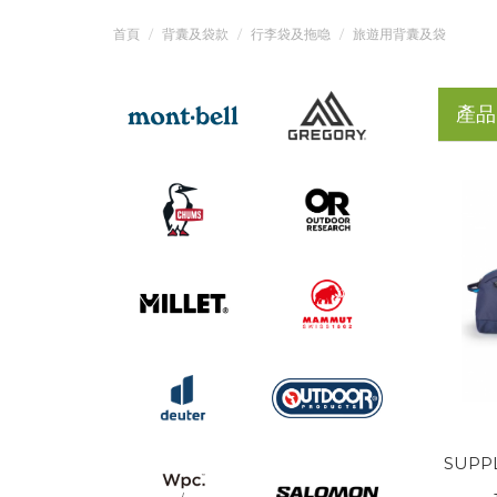
首頁
背囊及袋款
行李袋及拖喼
旅遊用背囊及袋
產品
SUPPL