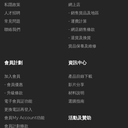
私隱政策
網上店
人才招聘
- 銷售貨品及地區
常見問題
- 運費計算
聯絡我們
- 網店銷售條款
- 退貨及換貨
貨品保養及維修
會員計劃
資訊中心
加入會員
產品目錄下載
- 會員優惠
影片分享
- 升級條款
材料說明
電子會員証功能
選購指南
更換電話再登入
會員My Account功能
活動及贊助
會員計劃條款